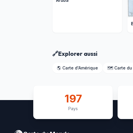
Aruba
🔗
Explorer aussi
🌎 Carte d'Amérique
🗺️ Carte d
197
Bermudes (RU)
B
Pays