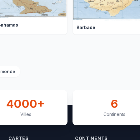
Bahamas
Barbade
u monde
4000+
6
olivie
Brésil
Villes
Continents
CARTES
CONTINENTS