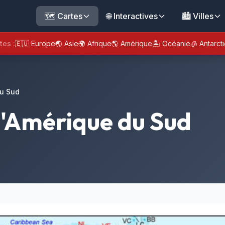
🗺️ Cartes
🌐 Interactives
🏙️ Villes
tes :
🇪🇺 Europe
🌏 Asie
🌍 Afrique
🌎 Amérique
🏝️ Océanie
🧊 Antarct
du Sud
l'Amérique du Sud