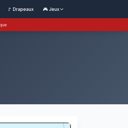
🚩 Drapeaux
🎮 Jeux
ique