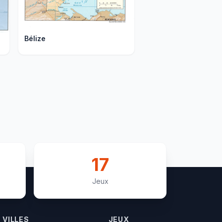
Bélize
17
Canada
Jeux
VILLES
JEUX