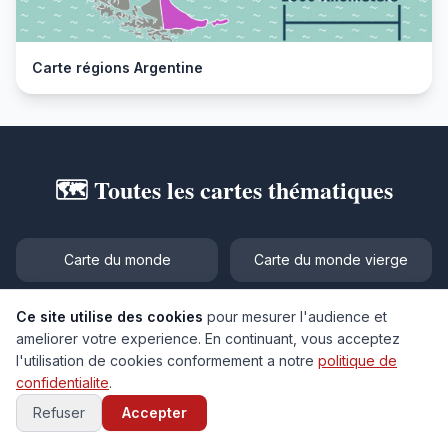
Carte régions Argentine
🗺️ Toutes les cartes thématiques
Carte du monde
Carte du monde vierge
Carte des pays du monde
Carte du monde gratuite
Ce site utilise des cookies
pour mesurer l'audience et
ameliorer votre experience. En continuant, vous acceptez
l'utilisation de cookies conformement a notre
politique de
Carte du monde 3D
Carte monde satellite
confidentialite
.
Refuser
Accepter
Carte du monde pour enfant
Carte volcans du monde