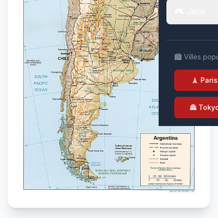
🎮 Jeux
🏙️ Villes pop
🗼 Paris
🏯 Toky