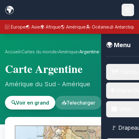
🌍
🇪🇺 Europe
🌏 Asie
🌍 Afrique
🌎 Amérique
🏝️ Océanie
🧊 Antarctique
🌍 Menu
Accueil
›
Cartes du monde
›
Amérique
›
Argentine
Carte Argentine
🗺️ Cartes
Amérique du Sud - Amérique
🌐 Interacti
🔍
Voir en grand
📥
Telecharger
🏙️ Villes
🚩 Drapea