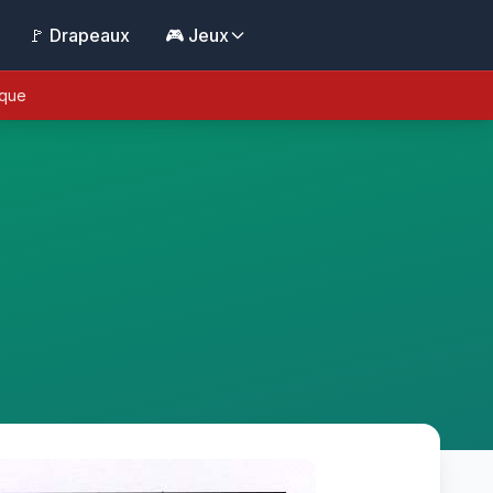
🚩 Drapeaux
🎮 Jeux
ique