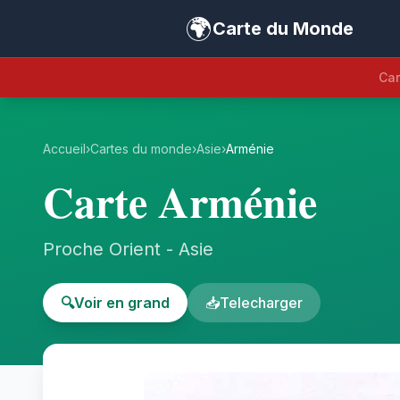
🌍
Carte du Monde
Car
Accueil
›
Cartes du monde
›
Asie
›
Arménie
Carte Arménie
Proche Orient - Asie
🔍
Voir en grand
📥
Telecharger