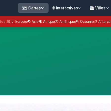
🗺️ Cartes
🌐 Interactives
🏙️ Villes
tes :
🇪🇺 Europe
🌏 Asie
🌍 Afrique
🌎 Amérique
🏝️ Océanie
🧊 Antarct