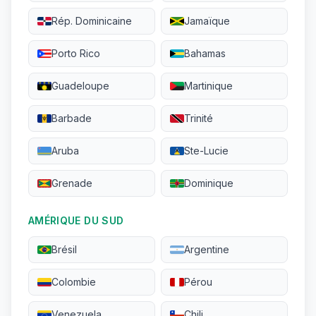
Rép. Dominicaine
Jamaïque
Porto Rico
Bahamas
Guadeloupe
Martinique
Barbade
Trinité
Aruba
Ste-Lucie
Grenade
Dominique
AMÉRIQUE DU SUD
Brésil
Argentine
Colombie
Pérou
Venezuela
Chili