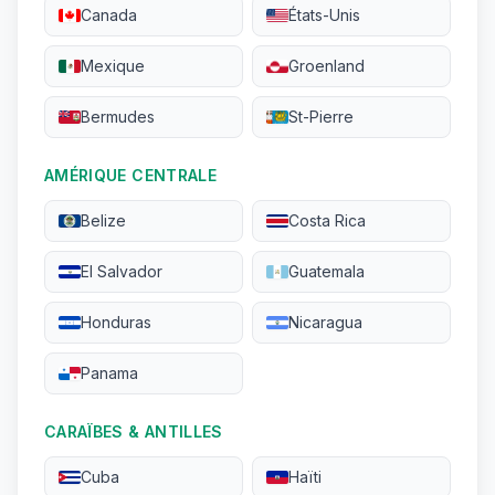
Canada
États-Unis
Mexique
Groenland
Bermudes
St-Pierre
AMÉRIQUE CENTRALE
Belize
Costa Rica
El Salvador
Guatemala
Honduras
Nicaragua
Panama
CARAÏBES & ANTILLES
Cuba
Haïti