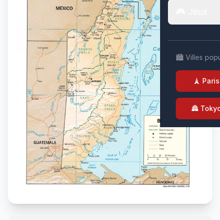
🎮 Jeux
🏙️ Villes pop
🗼 Paris
🏯 Toky