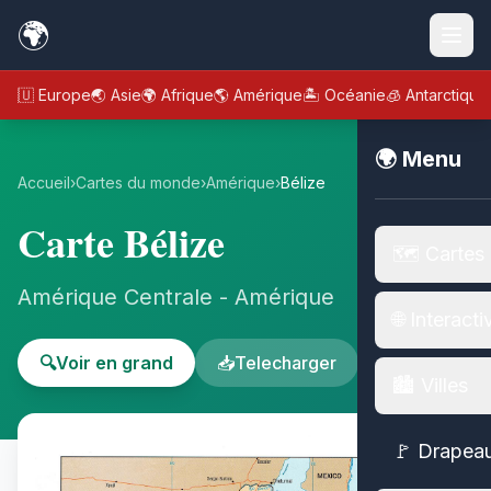
🌍
🇪🇺 Europe
🌏 Asie
🌍 Afrique
🌎 Amérique
🏝️ Océanie
🧊 Antarctique
🌍 Menu
Accueil
›
Cartes du monde
›
Amérique
›
Bélize
Carte Bélize
🗺️ Cartes
Amérique Centrale - Amérique
🌐 Interacti
🔍
Voir en grand
📥
Telecharger
🏙️ Villes
🚩 Drapea