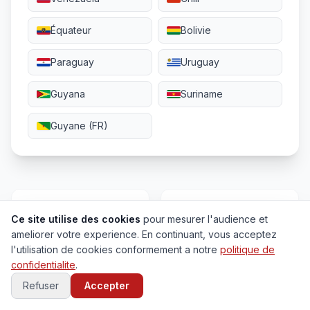
Équateur
Bolivie
Paraguay
Uruguay
Guyana
Suriname
Guyane (FR)
197
4000+
Ce site utilise des cookies
pour mesurer l'audience et
ameliorer votre experience. En continuant, vous acceptez
Pays
Villes
l'utilisation de cookies conformement a notre
politique de
confidentialite
.
Refuser
Accepter
6
17