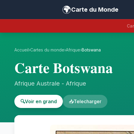
🌍
Carte du Monde
Car
Accueil
›
Cartes du monde
›
Afrique
›
Botswana
Carte Botswana
Afrique Australe - Afrique
🔍
Voir en grand
📥
Telecharger