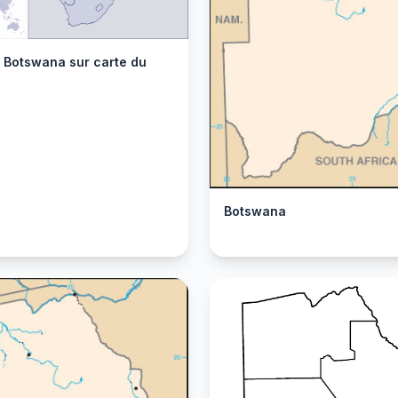
r Botswana sur carte du
Botswana