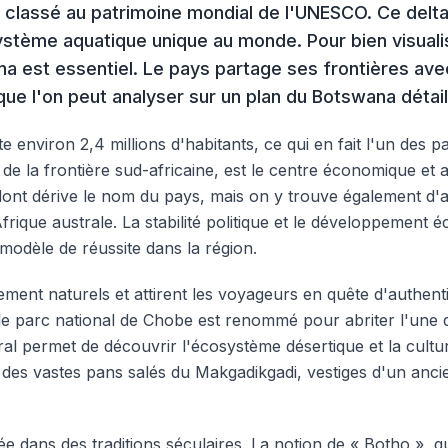
e classé au patrimoine mondial de l'UNESCO. Ce delta
ystème aquatique unique au monde. Pour bien visuali
a est essentiel. Le pays partage ses frontières avec
ue l'on peut analyser sur un plan du Botswana détail
environ 2,4 millions d'habitants, ce qui en fait l'un des
de la frontière sud-africaine, est le centre économique et a
ont dérive le nom du pays, mais on y trouve également d'
rique australe. La stabilité politique et le développement é
modèle de réussite dans la région.
ment naturels et attirent les voyageurs en quête d'authenti
, le parc national de Chobe est renommé pour abriter l'une
ntral permet de découvrir l'écosystème désertique et la cu
nt des vastes pans salés du Makgadikgadi, vestiges d'un anci
dans des traditions séculaires. La notion de « Botho », qui