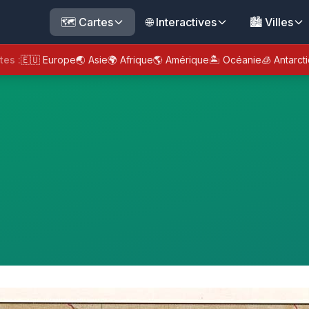
🗺️ Cartes
🌐 Interactives
🏙️ Villes
tes :
🇪🇺 Europe
🌏 Asie
🌍 Afrique
🌎 Amérique
🏝️ Océanie
🧊 Antarct