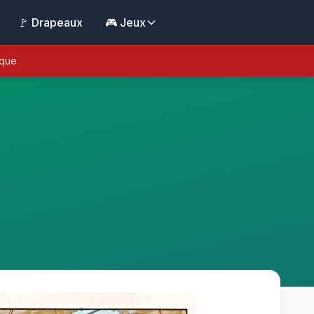
🚩 Drapeaux
🎮 Jeux
ique