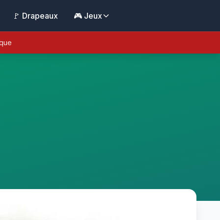
🚩 Drapeaux
🎮 Jeux
ique