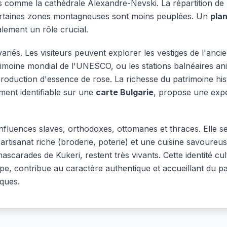
 comme la cathédrale Alexandre-Nevski. La répartition de
e certaines zones montagneuses sont moins peuplées. Un
plan
lement un rôle crucial.
riés. Les visiteurs peuvent explorer les vestiges de l'ancie
imoine mondial de l'UNESCO, ou les stations balnéaires ani
oduction d'essence de rose. La richesse du patrimoine histo
ement identifiable sur une
carte Bulgarie
, propose une expé
nfluences slaves, orthodoxes, ottomanes et thraces. Elle se
tisanat riche (broderie, poterie) et une cuisine savoureu
scarades de Kukeri, restent très vivants. Cette identité cul
rope, contribue au caractère authentique et accueillant du
iques.