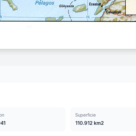
on
Superficie
041
110.912 km2