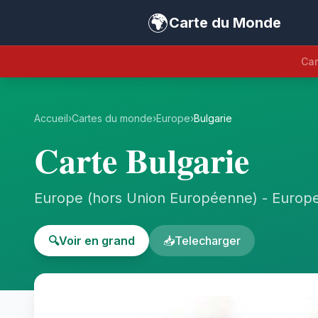
🌍
Carte du Monde
Car
Accueil
›
Cartes du monde
›
Europe
›
Bulgarie
Carte Bulgarie
Europe (hors Union Européenne) - Europ
🔍
Voir en grand
📥
Telecharger