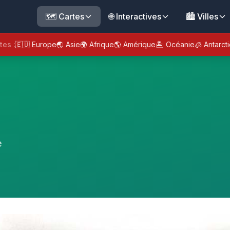
🗺️ Cartes
🌐 Interactives
🏙️ Villes
tes :
🇪🇺 Europe
🌏 Asie
🌍 Afrique
🌎 Amérique
🏝️ Océanie
🧊 Antarct
e