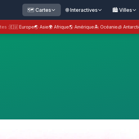
🗺️ Cartes
🌐 Interactives
🏙️ Villes
tes :
🇪🇺 Europe
🌏 Asie
🌍 Afrique
🌎 Amérique
🏝️ Océanie
🧊 Antarct