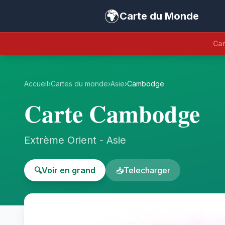
🌍
Carte du Monde
Car
Accueil
›
Cartes du monde
›
Asie
›
Cambodge
Carte Cambodge
Extrème Orient - Asie
🔍
Voir en grand
📥
Telecharger