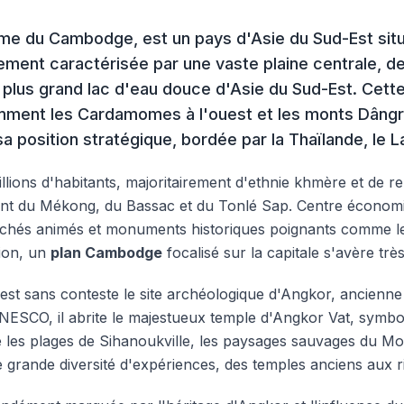
e du Cambodge, est un pays d'Asie du Sud-Est situé
ement caractérisée par une vaste plaine centrale, d
 plus grand lac d'eau douce d'Asie du Sud-Est. Cett
mment les Cardamomes à l'ouest et les monts Dângr
a position stratégique, bordée par la Thaïlande, le L
ions d'habitants, majoritairement d'ethnie khmère et de rel
ent du Mékong, du Bassac et du Tonlé Sap. Centre économi
marchés animés et monuments historiques poignants comme 
ion, un
plan Cambodge
focalisé sur la capitale s'avère très 
est sans conteste le site archéologique d'Angkor, ancienne 
UNESCO, il abrite le majestueux temple d'Angkor Vat, symbol
 les plages de Sihanoukville, les paysages sauvages du Mond
 grande diversité d'expériences, des temples anciens aux r