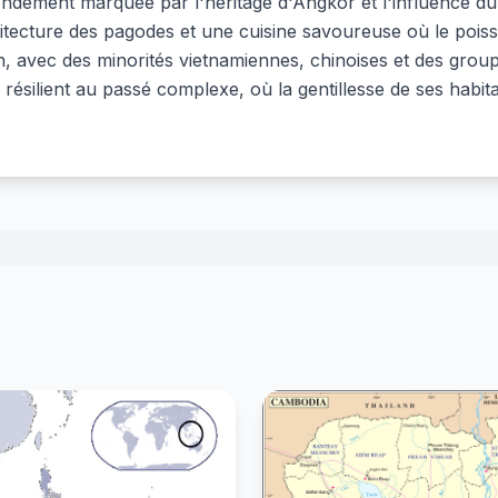
ondément marquée par l'héritage d'Angkor et l'influence du
chitecture des pagodes et une cuisine savoureuse où le pois
ion, avec des minorités vietnamiennes, chinoises et des gr
ésilient au passé complexe, où la gentillesse de ses habita