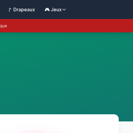
🚩 Drapeaux
🎮 Jeux
ique