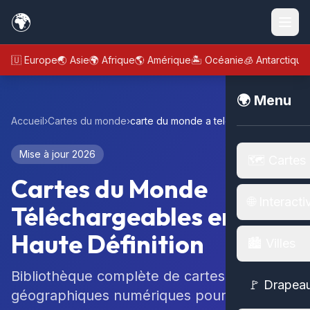
🌍
🇪🇺 Europe
🌏 Asie
🌍 Afrique
🌎 Amérique
🏝️ Océanie
🧊 Antarctique
🌍 Menu
Accueil
›
Cartes du monde
›
carte du monde a telecharger
Mise à jour 2026
🗺️ Cartes
Cartes du Monde
🌐 Interacti
Téléchargeables en
Haute Définition
🏙️ Villes
Bibliothèque complète de cartes
🚩 Drapea
géographiques numériques pour tous vos