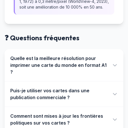
1, 1972) à 0,3 mètre/pixel (WorldView-4, 2023),
soit une amélioration de 10 000% en 50 ans.
❓ Questions fréquentes
Quelle est la meilleure résolution pour
imprimer une carte du monde en format A1
?
Pour une impression professionnelle en format
Puis-je utiliser vos cartes dans une
A1 (594 × 841 mm) avec une qualité optimale à
publication commerciale ?
300 DPI (points par pouce), vous avez besoin
d'une image d'au moins 7016 × 9933 pixels. Nos
L'utilisation commerciale nécessite l'acquisition
fichiers 8K (7680 × 4320) couvrent parfaitement
Comment sont mises à jour les frontières
d'une licence professionnelle à partir de 149€
ce besoin avec une marge de sécurité.
politiques sur vos cartes ?
HT par an. Cette licence couvre : l'impression