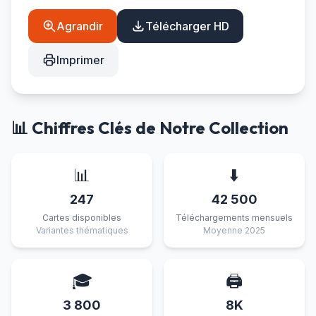
Agrandir
Télécharger HD
Imprimer
📊 Chiffres Clés de Notre Collection
📊
⬇️
247
42 500
Cartes disponibles
Téléchargements mensuels
Variantes thématiques
Moyenne 2025
🎓
🖨️
3 800
8K