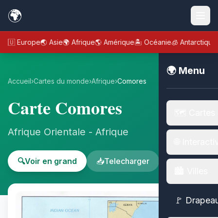
🌍
🇪🇺 Europe
🌏 Asie
🌍 Afrique
🌎 Amérique
🏝️ Océanie
🧊 Antarctique
🌍 Menu
Accueil
›
Cartes du monde
›
Afrique
›
Comores
Carte Comores
🗺️ Cartes
Afrique Orientale - Afrique
🌐 Interacti
🔍
Voir en grand
📥
Telecharger
🏙️ Villes
🚩 Drapea