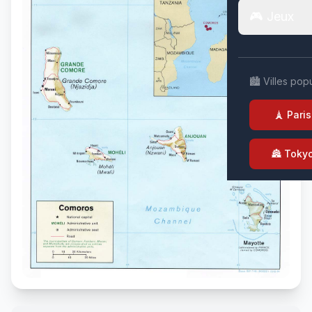
🎮 Jeux
🏙️ Villes pop
🗼 Paris
🏯 Toky