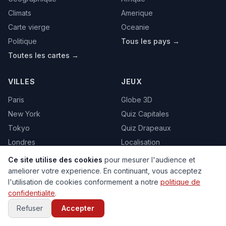
Climats
Amerique
Carte vierge
Oceanie
Politique
Tous les pays →
Toutes les cartes →
VILLES
JEUX
Paris
Globe 3D
New York
Quiz Capitales
Tokyo
Quiz Drapeaux
Londres
Localisation
Marrakech
Memory
Ce site utilise des cookies
pour mesurer l'audience et
Toutes les villes →
Puzzle
ameliorer votre experience. En continuant, vous acceptez
l'utilisation de cookies conformement a notre
politique de
Tous les jeux →
confidentialite
.
Refuser
Accepter