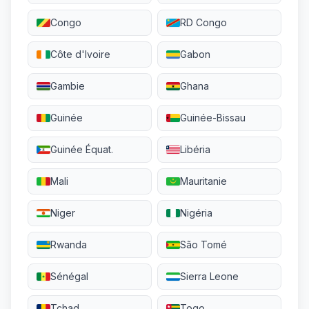
Congo
RD Congo
Côte d'Ivoire
Gabon
Gambie
Ghana
Guinée
Guinée-Bissau
Guinée Équat.
Libéria
Mali
Mauritanie
Niger
Nigéria
Rwanda
São Tomé
Sénégal
Sierra Leone
Tchad
Togo