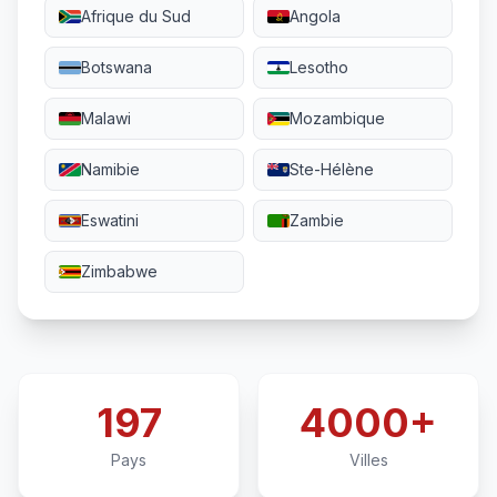
Afrique du Sud
Angola
Botswana
Lesotho
Malawi
Mozambique
Namibie
Ste-Hélène
Eswatini
Zambie
Zimbabwe
197
4000+
Pays
Villes