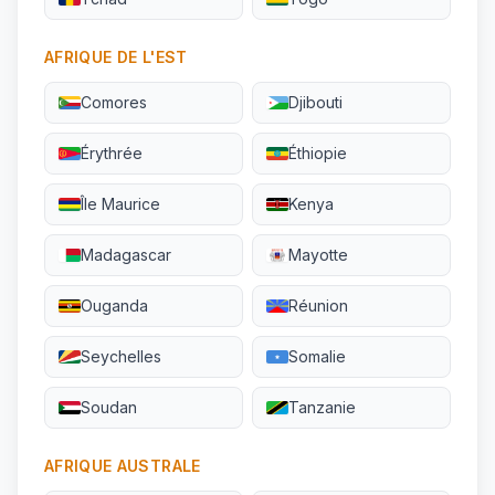
AFRIQUE DE L'EST
Comores
Djibouti
Érythrée
Éthiopie
Île Maurice
Kenya
Madagascar
Mayotte
Ouganda
Réunion
Seychelles
Somalie
Soudan
Tanzanie
AFRIQUE AUSTRALE