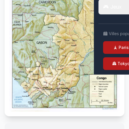
🎮 Jeux
🏙️ Villes pop
🗼 Paris
🏯 Toky