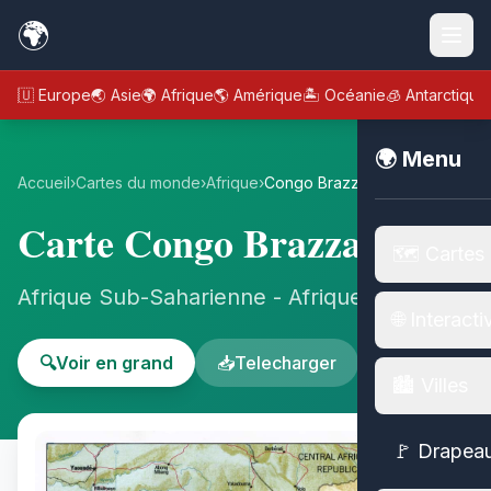
🌍
🇪🇺 Europe
🌏 Asie
🌍 Afrique
🌎 Amérique
🏝️ Océanie
🧊 Antarctique
🌍 Menu
Accueil
›
Cartes du monde
›
Afrique
›
Congo Brazzaville
Carte Congo Brazzaville
🗺️ Cartes
Afrique Sub-Saharienne - Afrique
🌐 Interacti
🔍
Voir en grand
📥
Telecharger
🏙️ Villes
🚩 Drapea