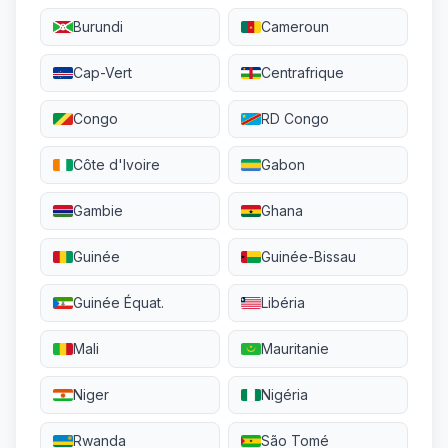
Burundi
Cameroun
Cap-Vert
Centrafrique
Congo
RD Congo
Côte d'Ivoire
Gabon
Gambie
Ghana
Guinée
Guinée-Bissau
Guinée Équat.
Libéria
Mali
Mauritanie
Niger
Nigéria
Rwanda
São Tomé