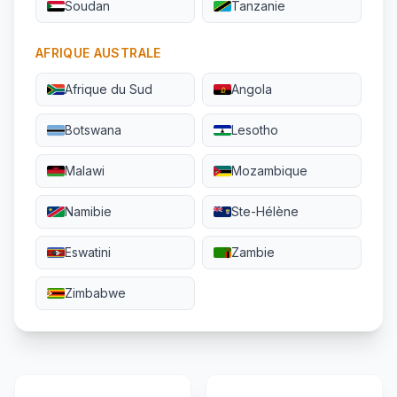
Soudan
Tanzanie
AFRIQUE AUSTRALE
Afrique du Sud
Angola
Botswana
Lesotho
Malawi
Mozambique
Namibie
Ste-Hélène
Eswatini
Zambie
Zimbabwe