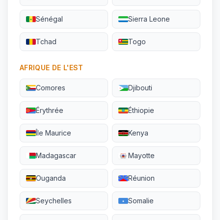
Sénégal
Sierra Leone
Tchad
Togo
AFRIQUE DE L'EST
Comores
Djibouti
Érythrée
Éthiopie
Île Maurice
Kenya
Madagascar
Mayotte
Ouganda
Réunion
Seychelles
Somalie