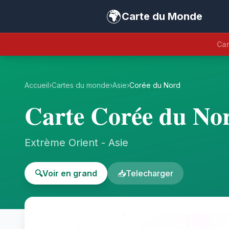
🌍
Carte du Monde
Car
Accueil
›
Cartes du monde
›
Asie
›
Corée du Nord
Carte Corée du No
Extrème Orient - Asie
🔍
Voir en grand
📥
Telecharger