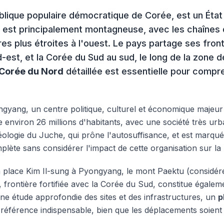
blique populaire démocratique de Corée, est un État 
e est principalement montagneuse, avec les chaîne
es plus étroites à l'ouest. Le pays partage ses front
-est, et la Corée du Sud au sud, le long de la zone d
 Corée du Nord
détaillée est essentielle pour compr
ongyang, un centre politique, culturel et économique majeur
environ 26 millions d'habitants, avec une société très ur
déologie du Juche, qui prône l'autosuffisance, et est marqué
plète sans considérer l'impact de cette organisation sur la
 la place Kim Il-sung à Pyongyang, le mont Paektu (considé
frontière fortifiée avec la Corée du Sud, constitue égalem
e étude approfondie des sites et des infrastructures, un
p
référence indispensable, bien que les déplacements soient 