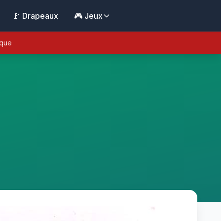
🚩 Drapeaux
🎮 Jeux
ique