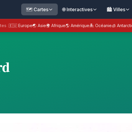
🗺️ Cartes
🌐 Interactives
🏙️ Villes
tes :
🇪🇺 Europe
🌏 Asie
🌍 Afrique
🌎 Amérique
🏝️ Océanie
🧊 Antarct
rd