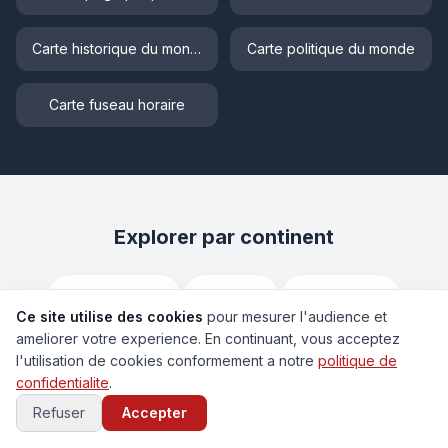
Carte historique du monde
Carte politique du monde
Carte fuseau horaire
Explorer par continent
🇪🇺
Europe
🌏
Asie
🌍
Afrique
Ce site utilise des cookies
pour mesurer l'audience et
ameliorer votre experience. En continuant, vous acceptez
🌎
Amérique
🏝️
Océanie
l'utilisation de cookies conformement a notre
politique de
confidentialite
.
Refuser
Accepter