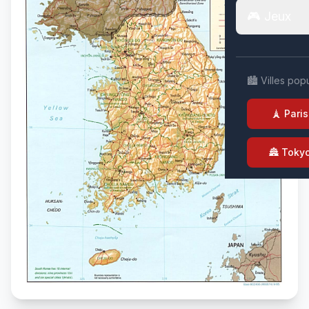
🎮 Jeux
🏙️ Villes pop
🗼 Paris
🏯 Toky