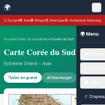
🌍
🇪🇺 Europe
🌏 Asie
🌍 Afrique
🌎 Amérique
🏝️ Océanie
🧊 Antarctique
🌍 Menu
Accueil
›
Cartes du monde
›
Asie
›
Corée du Sud
Carte Corée du Sud
🗺️ Cartes
Extrème Orient - Asie
🌐 Interacti
🔍
Voir en grand
📥
Telecharger
🏙️ Villes
🚩 Drapea