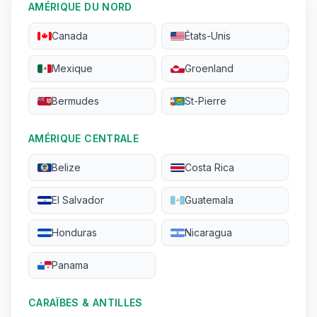
AMÉRIQUE DU NORD
Canada
États-Unis
Mexique
Groenland
Bermudes
St-Pierre
AMÉRIQUE CENTRALE
Belize
Costa Rica
El Salvador
Guatemala
Honduras
Nicaragua
Panama
CARAÏBES & ANTILLES