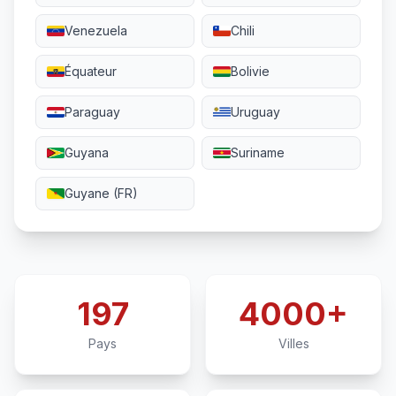
Venezuela
Chili
Équateur
Bolivie
Paraguay
Uruguay
Guyana
Suriname
Guyane (FR)
197
4000+
Pays
Villes