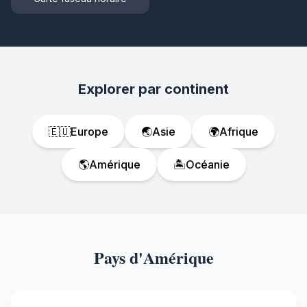
Explorer par continent
🇪🇺
Europe
🌏
Asie
🌍
Afrique
🌎
Amérique
🏝️
Océanie
Pays d'Amérique