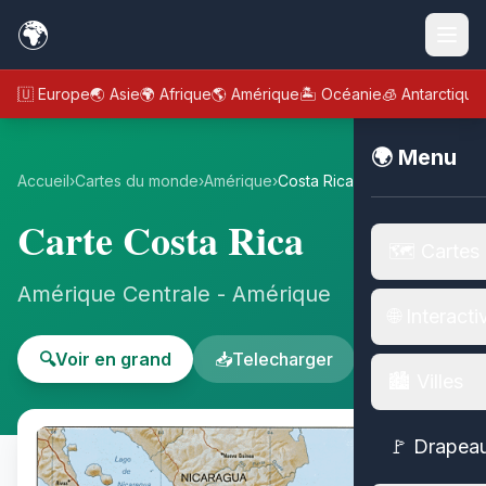
🌍
🇪🇺 Europe
🌏 Asie
🌍 Afrique
🌎 Amérique
🏝️ Océanie
🧊 Antarctique
🌍 Menu
Accueil
›
Cartes du monde
›
Amérique
›
Costa Rica
Carte Costa Rica
🗺️ Cartes
Amérique Centrale - Amérique
🌐 Interacti
🔍
Voir en grand
📥
Telecharger
🏙️ Villes
🚩 Drapea