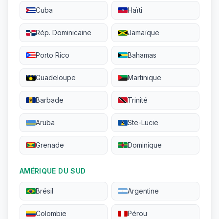
Cuba
Haïti
Rép. Dominicaine
Jamaïque
Porto Rico
Bahamas
Guadeloupe
Martinique
Barbade
Trinité
Aruba
Ste-Lucie
Grenade
Dominique
AMÉRIQUE DU SUD
Brésil
Argentine
Colombie
Pérou