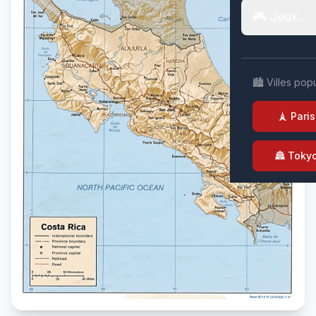
🎮 Jeux
🏙️ Villes pop
🗼 Paris
🏯 Toky