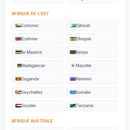
AFRIQUE DE L'EST
Comores
Djibouti
Érythrée
Éthiopie
Île Maurice
Kenya
Madagascar
Mayotte
Ouganda
Réunion
Seychelles
Somalie
Soudan
Tanzanie
AFRIQUE AUSTRALE