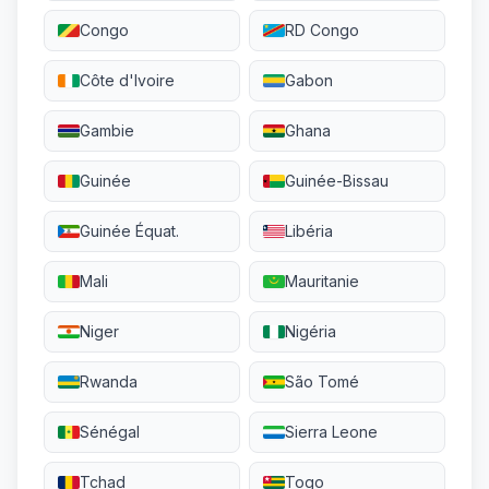
Congo
RD Congo
Côte d'Ivoire
Gabon
Gambie
Ghana
Guinée
Guinée-Bissau
Guinée Équat.
Libéria
Mali
Mauritanie
Niger
Nigéria
Rwanda
São Tomé
Sénégal
Sierra Leone
Tchad
Togo