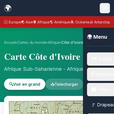
🌍
🇪🇺 Europe
🌏 Asie
🌍 Afrique
🌎 Amérique
🏝️ Océanie
🧊 Antarctique
🌍 Menu
Accueil
›
Cartes du monde
›
Afrique
›
Côte d'Ivoire
Carte Côte d'Ivoire
🗺️ Cartes
Afrique Sub-Saharienne - Afrique
🌐 Interacti
🔍
Voir en grand
📥
Telecharger
🏙️ Villes
🚩 Drapea