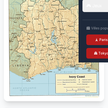
🎮 Jeux
🏙️ Villes pop
🗼 Paris
🏯 Toky