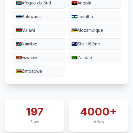
Afrique du Sud
Angola
Botswana
Lesotho
Malawi
Mozambique
Namibie
Ste-Hélène
Eswatini
Zambie
Zimbabwe
197
4000+
Pays
Villes