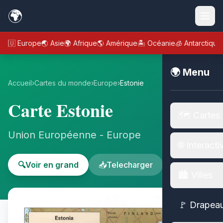
🌍
🇪🇺 Europe
🌏 Asie
🌍 Afrique
🌎 Amérique
🏝️ Océanie
🧊 Antarctique
🌍 Menu
Accueil
›
Cartes du monde
›
Europe
›
Estonie
Carte Estonie
🗺️ Cartes
Union Européenne - Europe
🌐 Interacti
🔍
Voir en grand
📥
Telecharger
🏙️ Villes
🚩 Drapea