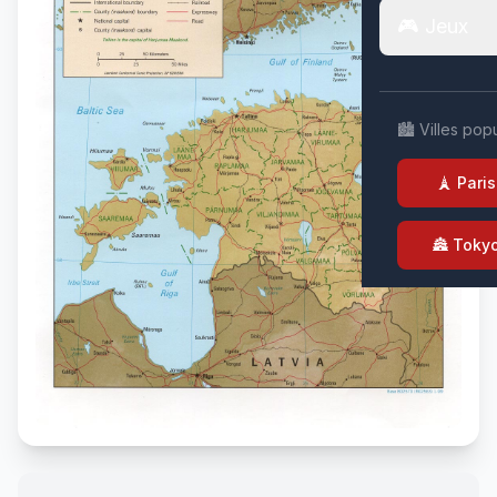
🎮 Jeux
🏙️ Villes pop
🗼 Paris
🏯 Toky