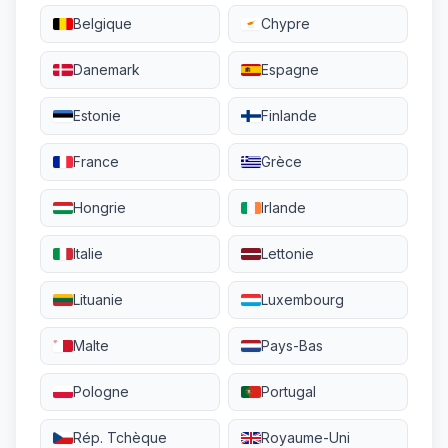
Belgique
Chypre
Danemark
Espagne
Estonie
Finlande
France
Grèce
Hongrie
Irlande
Italie
Lettonie
Lituanie
Luxembourg
Malte
Pays-Bas
Pologne
Portugal
Rép. Tchèque
Royaume-Uni