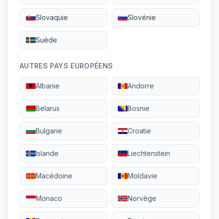
Slovaquie
Slovénie
Suède
AUTRES PAYS EUROPÉENS
Albanie
Andorre
Belarus
Bosnie
Bulgarie
Croatie
Islande
Liechtenstein
Macédoine
Moldavie
Monaco
Norvège