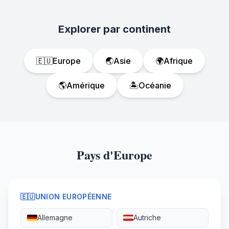
Explorer par continent
🇪🇺
Europe
🌏
Asie
🌍
Afrique
🌎
Amérique
🏝️
Océanie
Pays d'Europe
🇪🇺
UNION EUROPÉENNE
Allemagne
Autriche