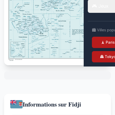
🎮 Jeux
🏙️ Villes pop
🗼 Paris
🏯 Toky
Informations sur Fidji