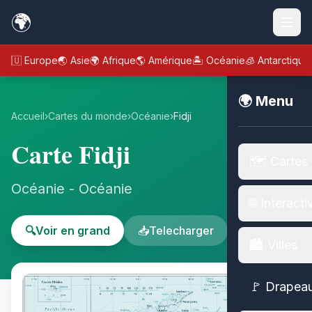
🌍
🇪🇺 Europe
🌏 Asie
🌍 Afrique
🌎 Amérique
🏝️ Océanie
🧊 Antarctique
🌍 Menu
Accueil
›
Cartes du monde
›
Océanie
›
Fidji
Carte Fidji
🗺️ Cartes
Océanie - Océanie
🌐 Interacti
🔍
Voir en grand
📥
Telecharger
🏙️ Villes
🚩 Drapea