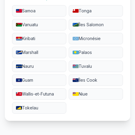
Samoa
Tonga
Vanuatu
Îles Salomon
Kiribati
Micronésie
Marshall
Palaos
Nauru
Tuvalu
Guam
Îles Cook
Wallis-et-Futuna
Niue
Tokelau