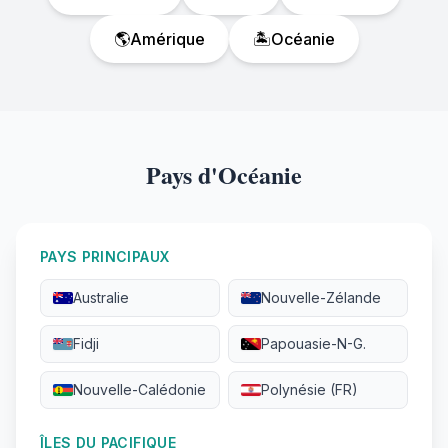
🌎
Amérique
🏝️
Océanie
Pays d'Océanie
PAYS PRINCIPAUX
Australie
Nouvelle-Zélande
Fidji
Papouasie-N-G.
Nouvelle-Calédonie
Polynésie (FR)
ÎLES DU PACIFIQUE