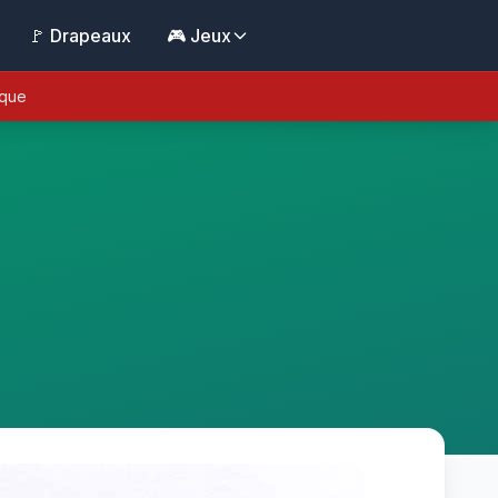
🚩 Drapeaux
🎮 Jeux
ique