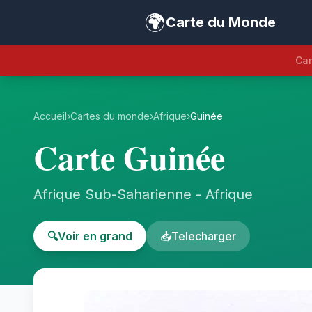
🌍
Carte du Monde
Car
Accueil
›
Cartes du monde
›
Afrique
›
Guinée
Carte Guinée
Afrique Sub-Saharienne - Afrique
🔍
Voir en grand
📥
Telecharger