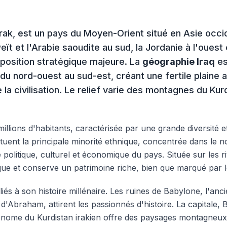
'Irak, est un pays du Moyen-Orient situé en Asie occid
oweït et l'Arabie saoudite au sud, la Jordanie à l'oues
 position stratégique majeure. La
géographie Iraq
es
 du nord-ouest au sud-est, créant une fertile plaine a
 civilisation. Le relief varie des montagnes du Kurd
lions d'habitants, caractérisée par une grande diversité e
tuent la principale minorité ethnique, concentrée dans le no
e politique, culturel et économique du pays. Située sur les r
que et conserve un patrimoine riche, bien que marqué par le
iés à son histoire millénaire. Les ruines de Babylone, l'anci
'Abraham, attirent les passionnés d'histoire. La capitale,
ome du Kurdistan irakien offre des paysages montagneux et 