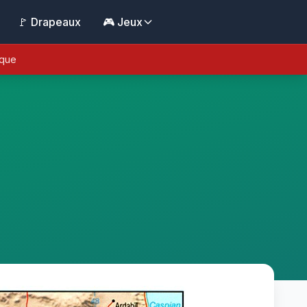
🚩 Drapeaux
🎮 Jeux
ique