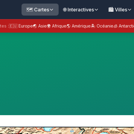
🗺️ Cartes
🌐 Interactives
🏙️ Villes
tes :
🇪🇺 Europe
🌏 Asie
🌍 Afrique
🌎 Amérique
🏝️ Océanie
🧊 Antarct