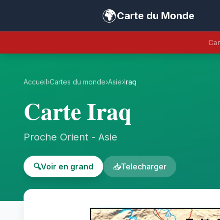
🌍
Carte du Monde
Car
Accueil
›
Cartes du monde
›
Asie
›
Iraq
Carte Iraq
Proche Orient - Asie
🔍
Voir en grand
📥
Telecharger