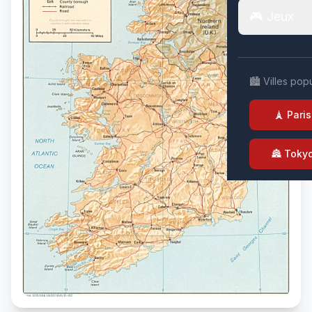
🎮 Jeux
🏙️ Villes pop
🗼 Paris
🏯 Toky