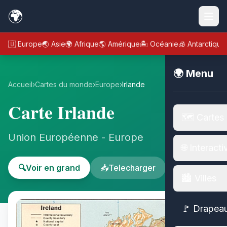
🌍
🇪🇺 Europe
🌏 Asie
🌍 Afrique
🌎 Amérique
🏝️ Océanie
🧊 Antarctique
🌍 Menu
Accueil
›
Cartes du monde
›
Europe
›
Irlande
Carte Irlande
🗺️ Cartes
Union Européenne - Europe
🌐 Interacti
🔍
Voir en grand
📥
Telecharger
🏙️ Villes
🚩 Drapea