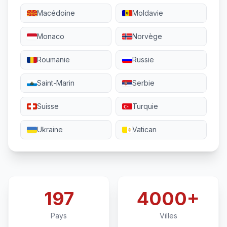
Macédoine
Moldavie
Monaco
Norvège
Roumanie
Russie
Saint-Marin
Serbie
Suisse
Turquie
Ukraine
Vatican
197
4000+
Pays
Villes