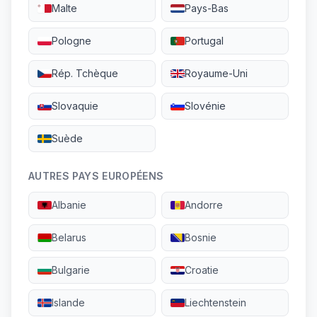
Malte
Pays-Bas
Pologne
Portugal
Rép. Tchèque
Royaume-Uni
Slovaquie
Slovénie
Suède
AUTRES PAYS EUROPÉENS
Albanie
Andorre
Belarus
Bosnie
Bulgarie
Croatie
Islande
Liechtenstein