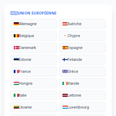
🇪🇺
UNION EUROPÉENNE
Allemagne
Autriche
Belgique
Chypre
Danemark
Espagne
Estonie
Finlande
France
Grèce
Hongrie
Irlande
Italie
Lettonie
Lituanie
Luxembourg