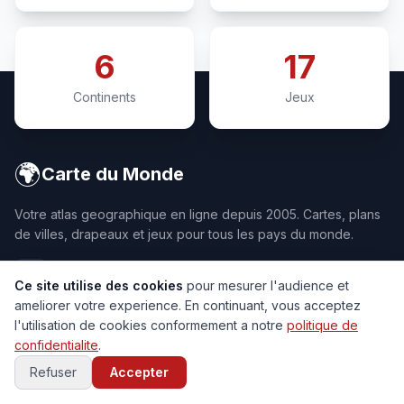
6
17
Continents
Jeux
🌍
Carte du Monde
Votre atlas geographique en ligne depuis 2005. Cartes, plans
de villes, drapeaux et jeux pour tous les pays du monde.
Ce site utilise des cookies
pour mesurer l'audience et
ameliorer votre experience. En continuant, vous acceptez
l'utilisation de cookies conformement a notre
politique de
CARTES
CONTINENTS
confidentialite
.
Carte du Monde
Europe
Refuser
Accepter
Satellite
Asie