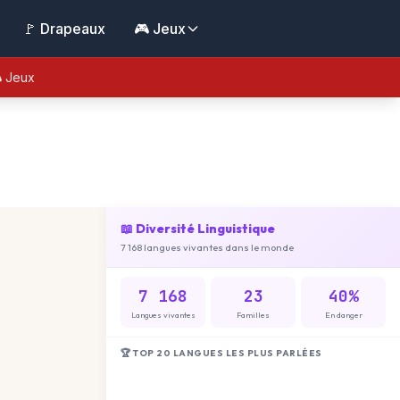
🚩 Drapeaux
🎮 Jeux
 Jeux
📖 Diversité Linguistique
7 168 langues vivantes dans le monde
7 168
23
40%
Langues vivantes
Familles
En danger
🏆 TOP 20 LANGUES LES PLUS PARLÉES