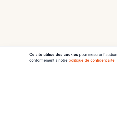
Ce site utilise des cookies
pour mesurer l'audienc
conformement a notre
politique de confidentialite
.
197
Pays
🌍
Carte du Monde