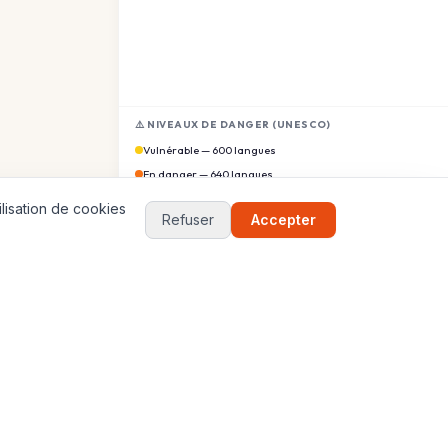
⚠️ NIVEAUX DE DANGER (UNESCO)
Vulnérable — 600 langues
En danger — 640 langues
Sérieusement en danger — 530 langues
lisation de cookies
Refuser
Accepter
Moribonde — 570 langues
17
Jeux
VILLES
JEUX
Paris
Globe 3D