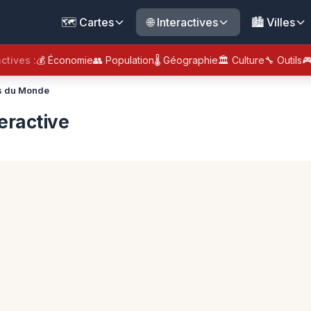
🗺️ Cartes
🌐 Interactives
🏙️ Villes
ctives :
💰 Économie
👥 Population
🌡️ Géographie
🏛️ Culture
🔧 Outils

es du Monde
eractive