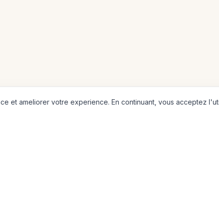
e et ameliorer votre experience. En continuant, vous acceptez l'uti
4000+
6
Villes
Continents
CARTES
CONTINENTS
Carte du Monde
Europe