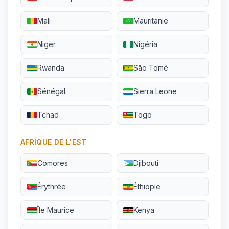
Mali
Mauritanie
Niger
Nigéria
Rwanda
São Tomé
Sénégal
Sierra Leone
Tchad
Togo
AFRIQUE DE L'EST
Comores
Djibouti
Érythrée
Éthiopie
Île Maurice
Kenya