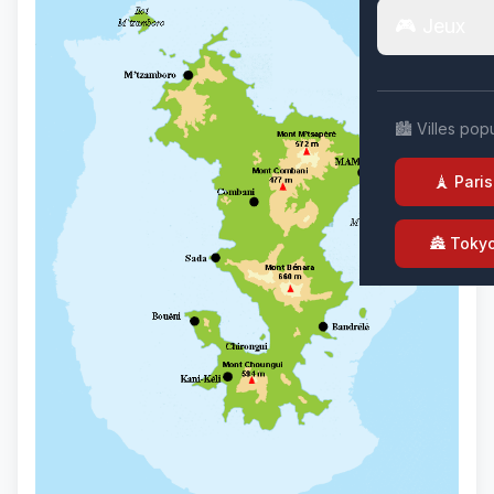
🎮 Jeux
🏙️ Villes pop
🗼 Paris
🏯 Toky