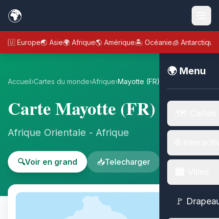
🌍
🇪🇺 Europe
🌏 Asie
🌍 Afrique
🌎 Amérique
🏝️ Océanie
🧊 Antarctique
🌍 Menu
Accueil
›
Cartes du monde
›
Afrique
›
Mayotte (FR)
Carte Mayotte (FR)
🗺️ Cartes
Afrique Orientale - Afrique
🌐 Interacti
🔍
Voir en grand
📥
Telecharger
🏙️ Villes
🚩 Drapea