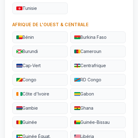
Tunisie
AFRIQUE DE L'OUEST & CENTRALE
Bénin
Burkina Faso
Burundi
Cameroun
Cap-Vert
Centrafrique
Congo
RD Congo
Côte d'Ivoire
Gabon
Gambie
Ghana
Guinée
Guinée-Bissau
Guinée Équat.
Libéria