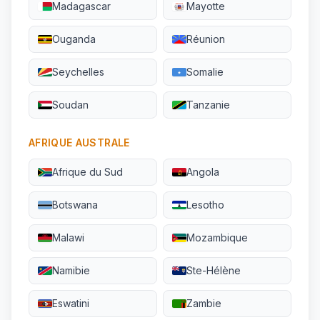
Madagascar
Mayotte
Ouganda
Réunion
Seychelles
Somalie
Soudan
Tanzanie
AFRIQUE AUSTRALE
Afrique du Sud
Angola
Botswana
Lesotho
Malawi
Mozambique
Namibie
Ste-Hélène
Eswatini
Zambie