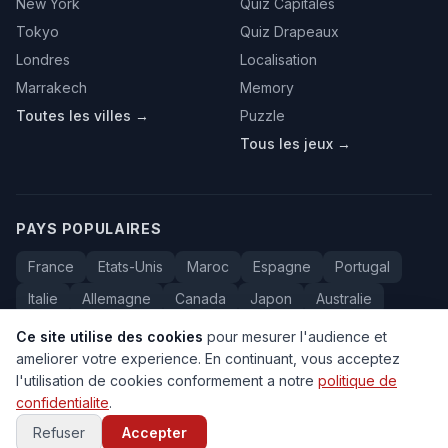
New York
Quiz Capitales
Tokyo
Quiz Drapeaux
Londres
Localisation
Marrakech
Memory
Toutes les villes →
Puzzle
Tous les jeux →
PAYS POPULAIRES
France
Etats-Unis
Maroc
Espagne
Portugal
Italie
Allemagne
Canada
Japon
Australie
Bresil
Algerie
Tunisie
Belgique
Drapeaux
Ce site utilise des cookies
pour mesurer l'audience et
ameliorer votre experience. En continuant, vous acceptez
l'utilisation de cookies conformement a notre
politique de
confidentialite
.
© 2005-2026 Carte du Monde. Tous droits reserves.
FAQ
•
Contact
•
Confidentialite
•
Voyage au Maroc
Refuser
Accepter