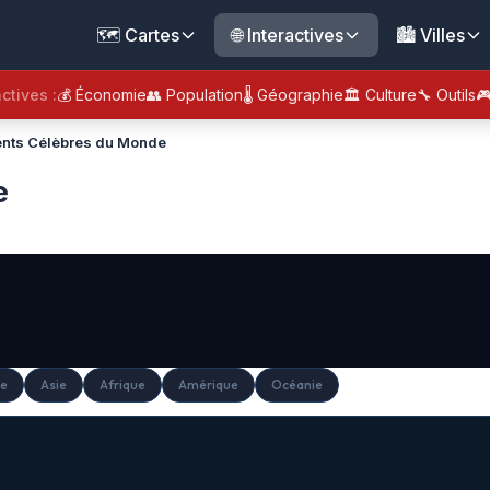
🗺️ Cartes
🌐 Interactives
🏙️ Villes
ctives :
💰 Économie
👥 Population
🌡️ Géographie
🏛️ Culture
🔧 Outils

nts Célèbres du Monde
e
e
Asie
Afrique
Amérique
Océanie