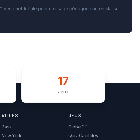
VG vectoriel. Idéale pour un usage pédagogique en classe
17
Jeux
VILLES
JEUX
Paris
Globe 3D
New York
Quiz Capitales