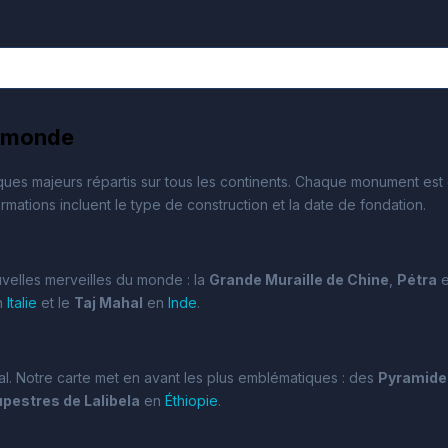
u monde
ques majeurs répartis sur tous les continents. Chaque monument est 
ations incluent le type de construction et la date de fondation.
ouvelles merveilles du monde : la
Grande Muraille de Chine
,
Pétra
n
Italie
et le
Taj Mahal
en
Inde
.
l. Notre carte met en avant les plus emblématiques : des
Pyramide
upestres de Lalibela
en
Éthiopie
.