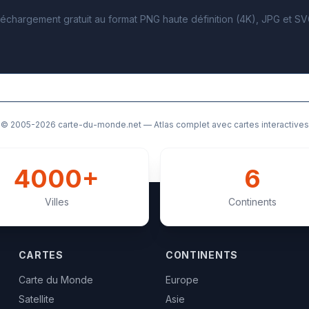
échargement gratuit au format PNG haute définition (4K), JPG et S
© 2005-2026
carte-du-monde.net
— Atlas complet avec cartes interactives
4000+
6
Villes
Continents
CARTES
CONTINENTS
Carte du Monde
Europe
Satellite
Asie