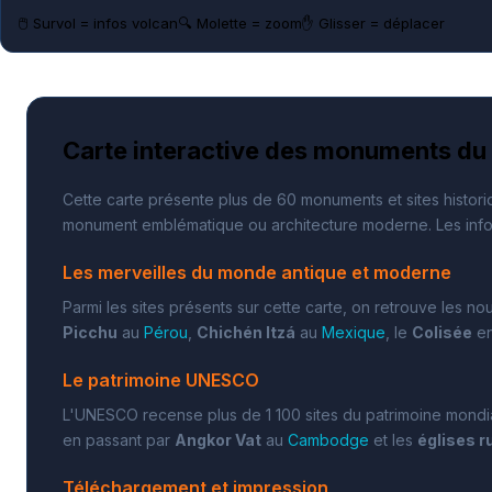
🖱️ Survol = infos volcan
🔍 Molette = zoom
✋ Glisser = déplacer
Carte interactive des monuments d
Cette carte présente plus de 60 monuments et sites histori
monument emblématique ou architecture moderne. Les inform
Les merveilles du monde antique et moderne
Parmi les sites présents sur cette carte, on retrouve les n
Picchu
au
Pérou
,
Chichén Itzá
au
Mexique
, le
Colisée
e
Le patrimoine UNESCO
L'UNESCO recense plus de 1 100 sites du patrimoine mondia
en passant par
Angkor Vat
au
Cambodge
et les
églises r
Téléchargement et impression