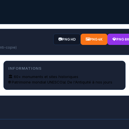
📷
🖼️
💎
PNG HD
PNG 4K
PNG 8
anti-copie)
INFORMATIONS
🏛️ 60+ monuments et sites historiques
🌐 Patrimoine mondial UNESCO
📊 De l'Antiquité à nos jours