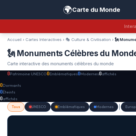
🌍
Carte du Monde
Intera
Accueil
›
Cartes Interactives
›
🎭 Culture & Civilisation
›
🗽 Monume
🗽 Monuments Célèbres du Mond
Carte interactive des monuments célèbres du monde
0
0
0
0
Patrimoine UNESCO
Emblématiques
Modernes
affichés
0
Dormants
0
Éteints
0
affichés
Tous
UNESCO
Emblématiques
Modernes
Europ