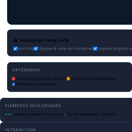
📥 Télécharger cette carte
Avec titre
Filigrane © carte-du-monde.net
Filigrane diagonal (
CATÉGORIES
Patrimoine mondial UNESCO
Monument emblématique
Architecture moderne
ÉLÉMENTS GÉOLOGIQUES
Limites plaques tectoniques
Terres émergées
Océans
INTERACTION