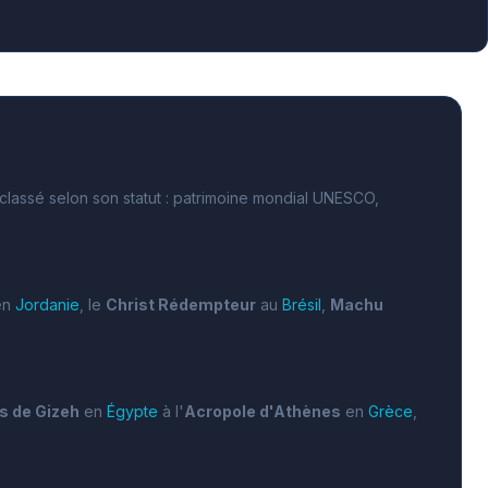
classé selon son statut : patrimoine mondial UNESCO,
en
Jordanie
, le
Christ Rédempteur
au
Brésil
,
Machu
s de Gizeh
en
Égypte
à l'
Acropole d'Athènes
en
Grèce
,