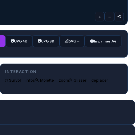
+
−
⟲
📷
📷
📐
🖨️
K
JPG 4K
JPG 8K
SVG ∞
Imprimer A4
INTERACTION
🖱️ Survol = infos
🔍 Molette = zoom
✋ Glisser = déplacer