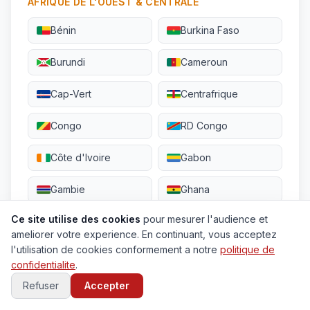
AFRIQUE DE L'OUEST & CENTRALE
Bénin
Burkina Faso
Burundi
Cameroun
Cap-Vert
Centrafrique
Congo
RD Congo
Côte d'Ivoire
Gabon
Gambie
Ghana
Ce site utilise des cookies
pour mesurer l'audience et
Guinée
Guinée-Bissau
ameliorer votre experience. En continuant, vous acceptez
l'utilisation de cookies conformement a notre
politique de
Guinée Équat.
Libéria
confidentialite
.
Mali
Mauritanie
Refuser
Accepter