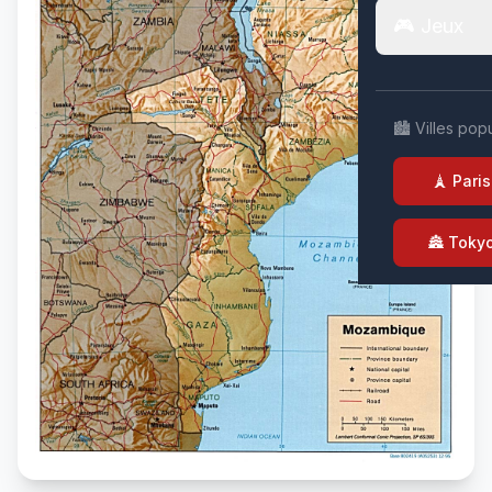
🎮 Jeux
🏙️ Villes pop
🗼 Paris
🏯 Toky