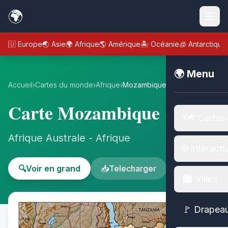
🌍
🇪🇺 Europe
🌏 Asie
🌍 Afrique
🌎 Amérique
🏝️ Océanie
🧊 Antarctique
🌍 Menu
Accueil
›
Cartes du monde
›
Afrique
›
Mozambique
Carte Mozambique
🗺️ Cartes
Afrique Australe - Afrique
🌐 Interacti
🔍
Voir en grand
📥
Telecharger
🏙️ Villes
🚩 Drapea