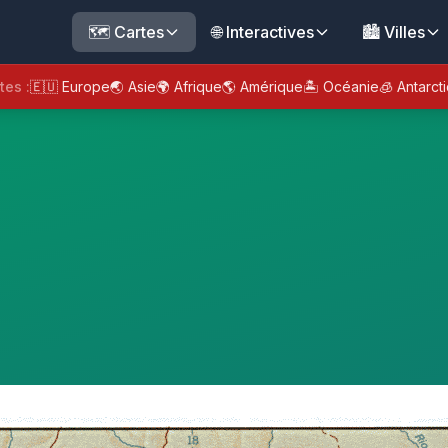
🗺️ Cartes
🌐 Interactives
🏙️ Villes
tes :
🇪🇺 Europe
🌏 Asie
🌍 Afrique
🌎 Amérique
🏝️ Océanie
🧊 Antarct