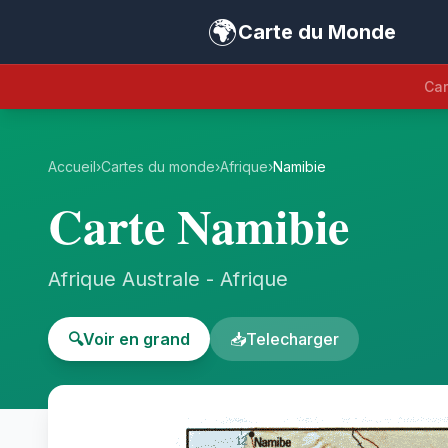
🌍
Carte du Monde
Car
Accueil
›
Cartes du monde
›
Afrique
›
Namibie
Carte Namibie
Afrique Australe - Afrique
🔍
Voir en grand
📥
Telecharger