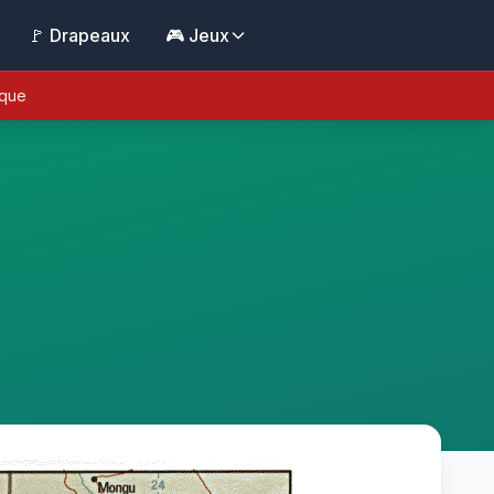
🚩 Drapeaux
🎮 Jeux
ique