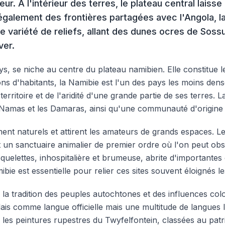
ur. À l'intérieur des terres, le plateau central laisse
également des frontières partagées avec l'Angola, la
 variété de reliefs, allant des dunes ocres de Sossus
ver.
ys, se niche au centre du plateau namibien. Elle constitue 
ons d'habitants, la Namibie est l'un des pays les moins den
territoire et de l'aridité d'une grande partie de ses terres.
s Namas et les Damaras, ainsi qu'une communauté d'origin
ement naturels et attirent les amateurs de grands espaces. 
st un sanctuaire animalier de premier ordre où l'on peut ob
uelettes, inhospitalière et brumeuse, abrite d'importantes 
mibie est essentielle pour relier ces sites souvent éloignés l
 la tradition des peuples autochtones et des influences colo
lais comme langue officielle mais une multitude de langues lo
ls, les peintures rupestres du Twyfelfontein, classées au pa