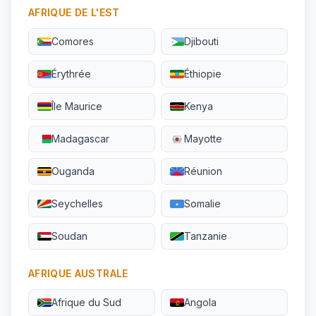
AFRIQUE DE L'EST
Comores
Djibouti
Érythrée
Éthiopie
Île Maurice
Kenya
Madagascar
Mayotte
Ouganda
Réunion
Seychelles
Somalie
Soudan
Tanzanie
AFRIQUE AUSTRALE
Afrique du Sud
Angola