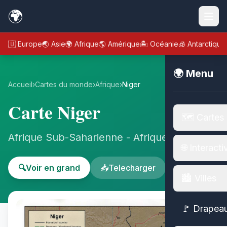
🌍
🇪🇺 Europe
🌏 Asie
🌍 Afrique
🌎 Amérique
🏝️ Océanie
🧊 Antarctique
🌍 Menu
Accueil
›
Cartes du monde
›
Afrique
›
Niger
Carte Niger
🗺️ Cartes
Afrique Sub-Saharienne - Afrique
🌐 Interacti
🔍
Voir en grand
📥
Telecharger
🏙️ Villes
🚩 Drapea