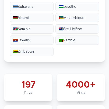
Botswana
Lesotho
Malawi
Mozambique
Namibie
Ste-Hélène
Eswatini
Zambie
Zimbabwe
197
4000+
Pays
Villes