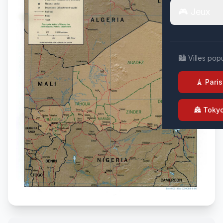
🎮 Jeux
🏙️ Villes pop
🗼 Paris
🏯 Toky