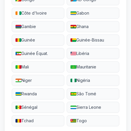
Côte d'Ivoire
Gabon
Gambie
Ghana
Guinée
Guinée-Bissau
Guinée Équat.
Libéria
Mali
Mauritanie
Niger
Nigéria
Rwanda
São Tomé
Sénégal
Sierra Leone
Tchad
Togo