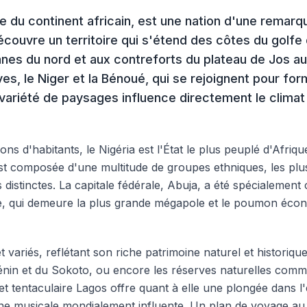
ale du continent africain, est une nation d'une remar
écouvre un territoire qui s'étend des côtes du golfe
nes du nord et aux contreforts du plateau de Jos au
, le Niger et la Bénoué, qui se rejoignent pour form
variété de paysages influence directement le climat 
ns d'habitants, le Nigéria est l'État le plus peuplé d'Afriq
 composée d'une multitude de groupes ethniques, les plus
s distinctes. La capitale fédérale, Abuja, a été spécialemen
, qui demeure la plus grande mégapole et le poumon économ
 variés, reflétant son riche patrimoine naturel et historiqu
énin et du Sokoto, ou encore les réserves naturelles comme
t tentaculaire Lagos offre quant à elle une plongée dans l'e
ne musicale mondialement influente. Un plan de voyage au 