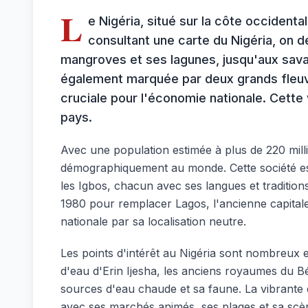
L
e Nigéria, situé sur la côte occident
consultant une carte du Nigéria, on d
mangroves et ses lagunes, jusqu'aux sava
également marquée par deux grands fleuves
cruciale pour l'économie nationale. Cette 
pays.
Avec une population estimée à plus de 220 millio
démographiquement au monde. Cette société est
les Igbos, chacun avec ses langues et tradition
1980 pour remplacer Lagos, l'ancienne capitale
nationale par sa localisation neutre.
Les points d'intérêt au Nigéria sont nombreux et
d'eau d'Erin Ijesha, les anciens royaumes du B
sources d'eau chaude et sa faune. La vibrante e
avec ses marchés animés, ses plages et sa scè