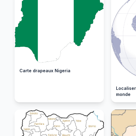
Carte drapeaux Nigeria
Localiser
monde