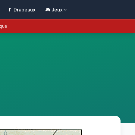
🚩 Drapeaux
🎮 Jeux
ique