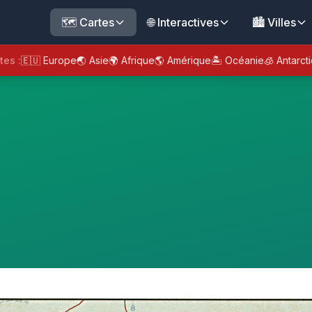
🗺️ Cartes
🌐 Interactives
🏙️ Villes
tes :
🇪🇺 Europe
🌏 Asie
🌍 Afrique
🌎 Amérique
🏝️ Océanie
🧊 Antarct