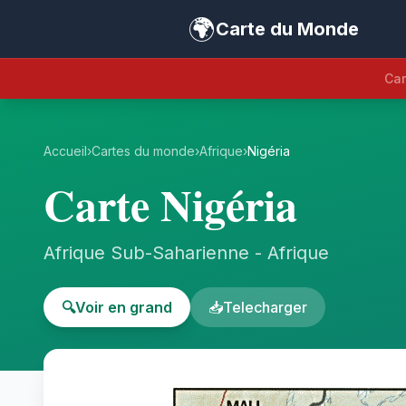
🌍
Carte du Monde
Car
Accueil
›
Cartes du monde
›
Afrique
›
Nigéria
Carte Nigéria
Afrique Sub-Saharienne - Afrique
🔍
Voir en grand
📥
Telecharger