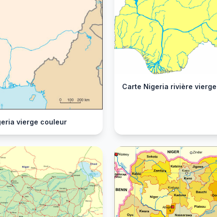
Carte Nigeria rivière vierge
eria vierge couleur