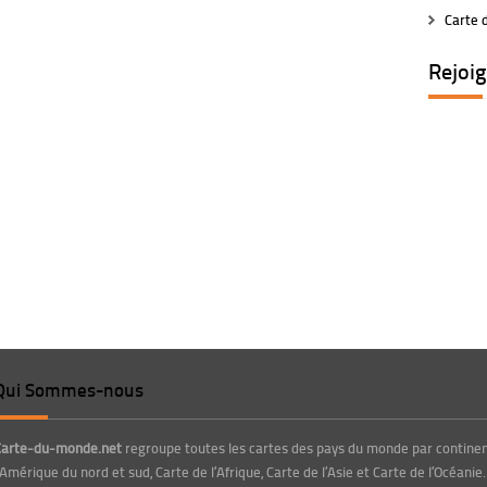
Carte d
Rejoi
Qui Sommes-nous
Carte-du-monde.net
regroupe toutes les cartes des pays du monde par continent
’Amérique du nord et sud, Carte de l’Afrique, Carte de l’Asie et Carte de l’Océanie.