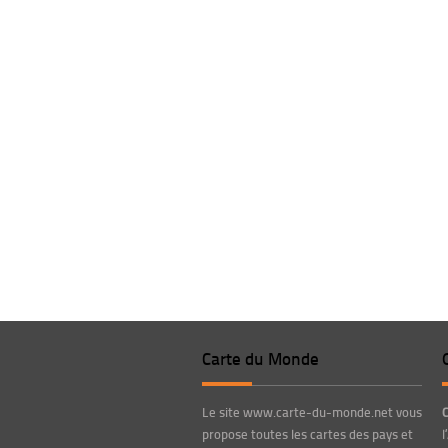
Carte du Monde
Le site www.carte-du-monde.net vous
propose toutes les cartes des pays et
l