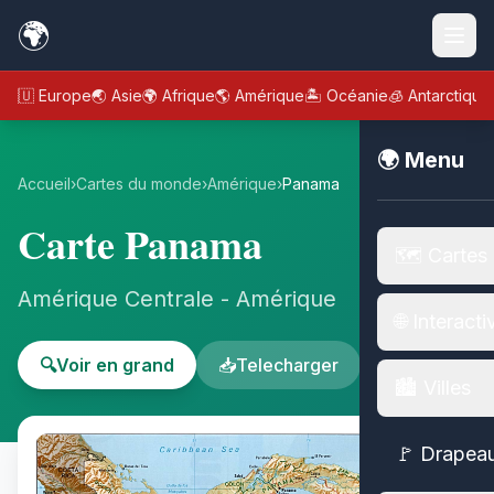
🌍
🇪🇺 Europe
🌏 Asie
🌍 Afrique
🌎 Amérique
🏝️ Océanie
🧊 Antarctique
🌍 Menu
Accueil
›
Cartes du monde
›
Amérique
›
Panama
Carte Panama
🗺️ Cartes
Amérique Centrale - Amérique
🌐 Interacti
🔍
Voir en grand
📥
Telecharger
🏙️ Villes
🚩 Drapea