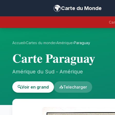
🌍
Carte du Monde
Car
Accueil
›
Cartes du monde
›
Amérique
›
Paraguay
Carte Paraguay
Amérique du Sud - Amérique
🔍
Voir en grand
📥
Telecharger