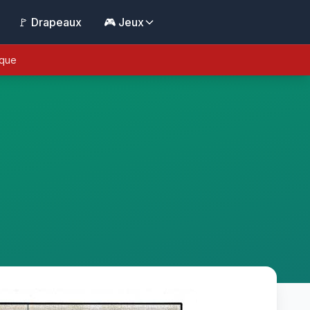
🚩 Drapeaux
🎮 Jeux
ique