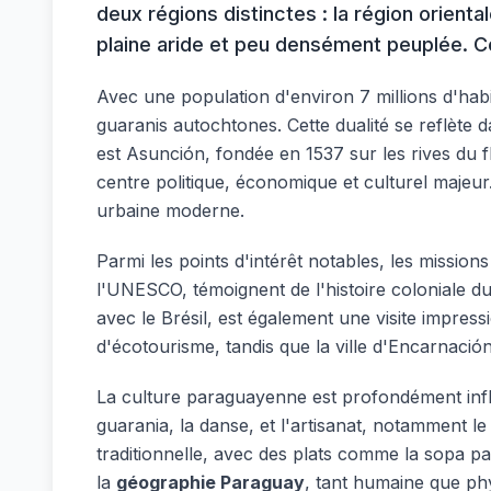
deux régions distinctes : la région orienta
plaine aride et peu densément peuplée. Ce
Avec une population d'environ 7 millions d'hab
guaranis autochtones. Cette dualité se reflète da
est Asunción, fondée en 1537 sur les rives du 
centre politique, économique et culturel majeu
urbaine moderne.
Parmi les points d'intérêt notables, les missio
l'UNESCO, témoignent de l'histoire coloniale du
avec le Brésil, est également une visite impres
d'écotourisme, tandis que la ville d'Encarnació
La culture paraguayenne est profondément infl
guarania, la danse, et l'artisanat, notamment l
traditionnelle, avec des plats comme la sopa par
la
géographie Paraguay
, tant humaine que ph