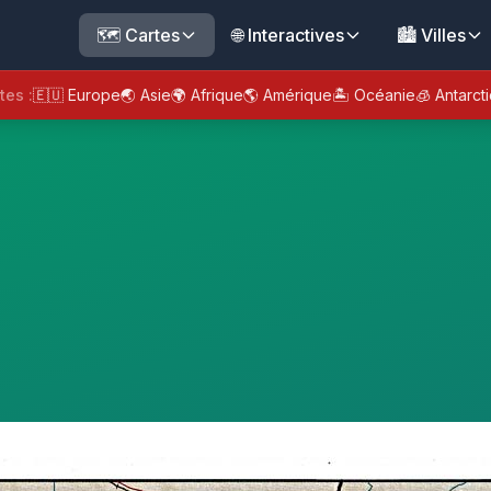
🗺️ Cartes
🌐 Interactives
🏙️ Villes
tes :
🇪🇺 Europe
🌏 Asie
🌍 Afrique
🌎 Amérique
🏝️ Océanie
🧊 Antarct