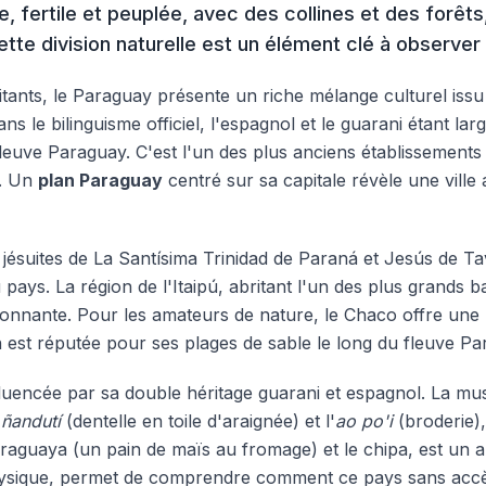
le, fertile et peuplée, avec des collines et des forêt
tte division naturelle est un élément clé à observer
itants, le Paraguay présente un riche mélange culturel iss
ns le bilinguisme officiel, l'espagnol et le guarani étant lar
fleuve Paraguay. C'est l'un des plus anciens établissemen
r. Un
plan Paraguay
centré sur sa capitale révèle une vill
ns jésuites de La Santísima Trinidad de Paraná et Jesús de 
 pays. La région de l'Itaipú, abritant l'un des plus grand
sionnante. Pour les amateurs de nature, le Chaco offre une 
n est réputée pour ses plages de sable le long du fleuve Pa
uencée par sa double héritage guarani et espagnol. La mu
e
ñandutí
(dentelle en toile d'araignée) et l'
ao po'i
(broderie),
aguaya (un pain de maïs au fromage) et le chipa, est un autr
ysique, permet de comprendre comment ce pays sans accès à