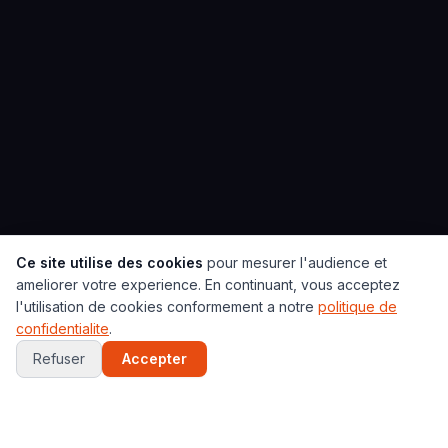
Ce site utilise des cookies
pour mesurer l'audience et
ameliorer votre experience. En continuant, vous acceptez
l'utilisation de cookies conformement a notre
politique de
Convergente (subduction)
confidentialite
.
Divergente (dorsale)
Transformante (coulissage)
Refuser
Accepter
Ceinture
Frontières
Séismes
Volcans
de Feu