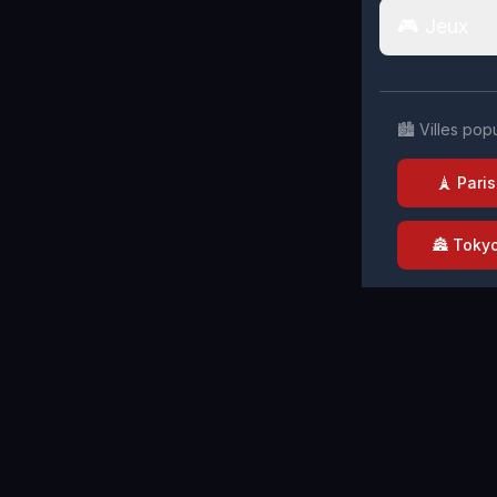
🎮 Jeux
🏙️ Villes pop
🗼 Paris
🏯 Toky