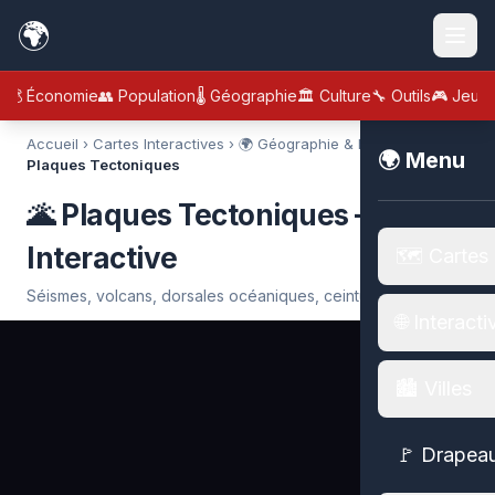
🌍
💰 Économie
👥 Population
🌡️ Géographie
🏛️ Culture
🔧 Outils
🎮 Jeux
Accueil
›
Cartes Interactives
›
🌍 Géographie & Nature
›
🌋
🌍 Menu
Plaques Tectoniques
🌋 Plaques Tectoniques — Carte
Interactive
🗺️ Cartes
Séismes, volcans, dorsales océaniques, ceinture de feu.
🌐 Interacti
🏙️ Villes
🚩 Drapea