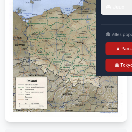
🎮 Jeux
🏙️ Villes pop
🗼 Paris
🏯 Toky