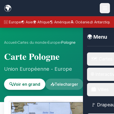
🌍
🇪🇺 Europe
🌏 Asie
🌍 Afrique
🌎 Amérique
🏝️ Océanie
🧊 Antarctique
🌍 Menu
Accueil
›
Cartes du monde
›
Europe
›
Pologne
Carte Pologne
🗺️ Cartes
Union Européenne - Europe
🌐 Interacti
🔍
Voir en grand
📥
Telecharger
🏙️ Villes
🚩 Drapea