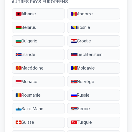
AUTRES PAYS EUROPÉENS
Albanie
Andorre
Belarus
Bosnie
Bulgarie
Croatie
Islande
Liechtenstein
Macédoine
Moldavie
Monaco
Norvège
Roumanie
Russie
Saint-Marin
Serbie
Suisse
Turquie