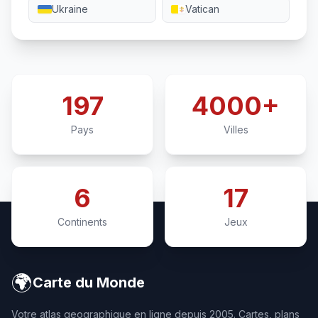
Ukraine
Vatican
197
4000+
Pays
Villes
6
17
Continents
Jeux
🌍
Carte du Monde
Votre atlas geographique en ligne depuis 2005. Cartes, plans