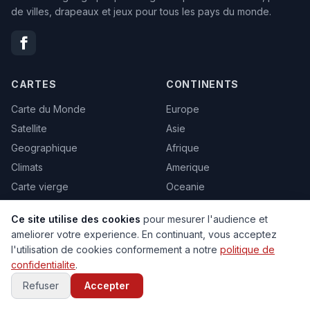
de villes, drapeaux et jeux pour tous les pays du monde.
CARTES
CONTINENTS
Carte du Monde
Europe
Satellite
Asie
Geographique
Afrique
Climats
Amerique
Carte vierge
Oceanie
Politique
Tous les pays →
Ce site utilise des cookies
pour mesurer l'audience et
Toutes les cartes →
ameliorer votre experience. En continuant, vous acceptez
l'utilisation de cookies conformement a notre
politique de
VILLES
JEUX
confidentialite
.
Refuser
Accepter
Paris
Globe 3D
New York
Quiz Capitales