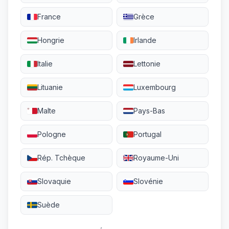
France
Grèce
Hongrie
Irlande
Italie
Lettonie
Lituanie
Luxembourg
Malte
Pays-Bas
Pologne
Portugal
Rép. Tchèque
Royaume-Uni
Slovaquie
Slovénie
Suède