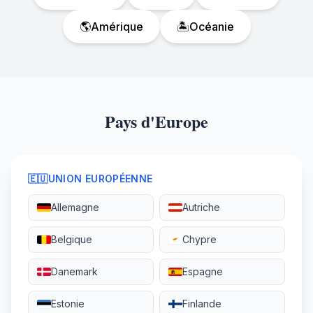
🌎
Amérique
🏝️
Océanie
Pays d'Europe
🇪🇺
UNION EUROPÉENNE
Allemagne
Autriche
Belgique
Chypre
Danemark
Espagne
Estonie
Finlande