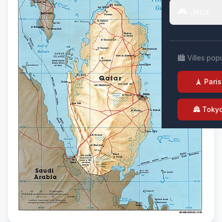
🎮 Jeux
🏙️ Villes pop
🗼 Paris
🏯 Toky