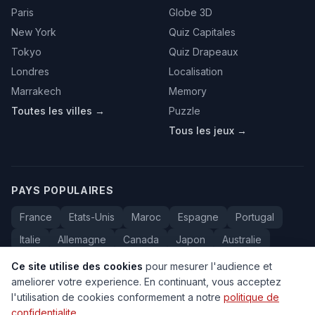
Paris
Globe 3D
New York
Quiz Capitales
Tokyo
Quiz Drapeaux
Londres
Localisation
Marrakech
Memory
Toutes les villes →
Puzzle
Tous les jeux →
PAYS POPULAIRES
France
Etats-Unis
Maroc
Espagne
Portugal
Italie
Allemagne
Canada
Japon
Australie
Bresil
Algerie
Tunisie
Belgique
Drapeaux
Ce site utilise des cookies
pour mesurer l'audience et
ameliorer votre experience. En continuant, vous acceptez
l'utilisation de cookies conformement a notre
politique de
confidentialite
.
© 2005-2026 Carte du Monde. Tous droits reserves.