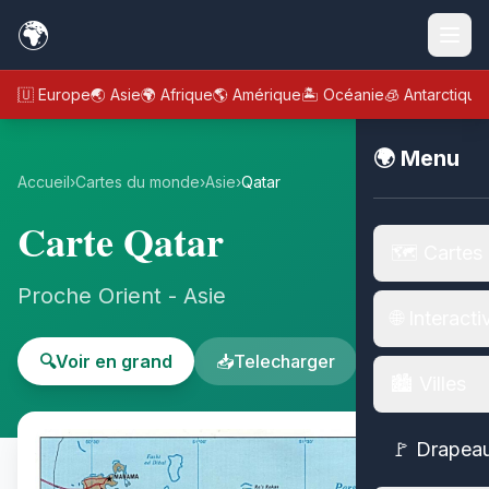
🌍
🇪🇺 Europe
🌏 Asie
🌍 Afrique
🌎 Amérique
🏝️ Océanie
🧊 Antarctique
🌍 Menu
Accueil
›
Cartes du monde
›
Asie
›
Qatar
Carte Qatar
🗺️ Cartes
Proche Orient - Asie
🌐 Interacti
🔍
Voir en grand
📥
Telecharger
🏙️ Villes
🚩 Drapea