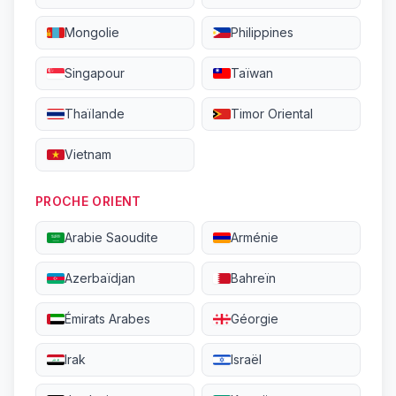
Mongolie
Philippines
Singapour
Taïwan
Thaïlande
Timor Oriental
Vietnam
PROCHE ORIENT
Arabie Saoudite
Arménie
Azerbaïdjan
Bahreïn
Émirats Arabes
Géorgie
Irak
Israël