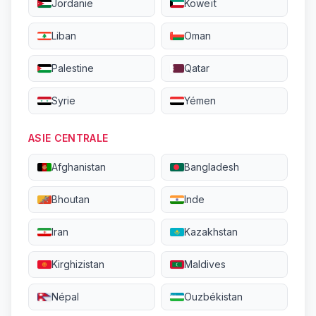
Jordanie
Koweït
Liban
Oman
Palestine
Qatar
Syrie
Yémen
ASIE CENTRALE
Afghanistan
Bangladesh
Bhoutan
Inde
Iran
Kazakhstan
Kirghizistan
Maldives
Népal
Ouzbékistan