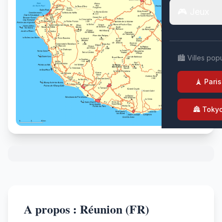
🎮 Jeux
🏙️ Villes pop
🗼 Paris
🏯 Toky
A propos : Réunion (FR)