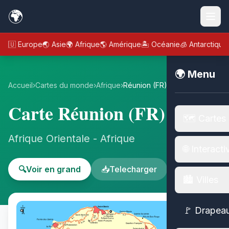
🌍
🇪🇺 Europe
🌏 Asie
🌍 Afrique
🌎 Amérique
🏝️ Océanie
🧊 Antarctique
🌍 Menu
Accueil
›
Cartes du monde
›
Afrique
›
Réunion (FR)
Carte Réunion (FR)
🗺️ Cartes
Afrique Orientale - Afrique
🌐 Interacti
🔍
Voir en grand
📥
Telecharger
🏙️ Villes
🚩 Drapea