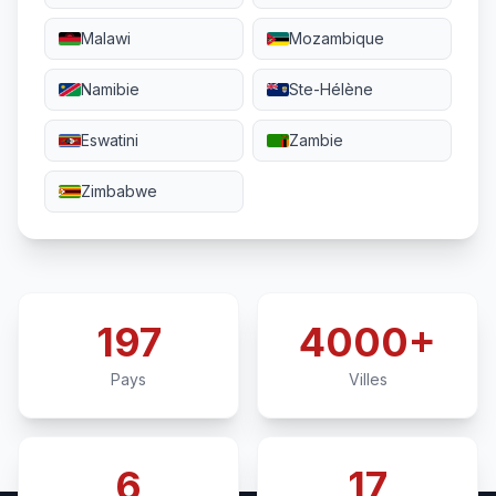
Malawi
Mozambique
Namibie
Ste-Hélène
Eswatini
Zambie
Zimbabwe
197
4000+
Pays
Villes
6
17