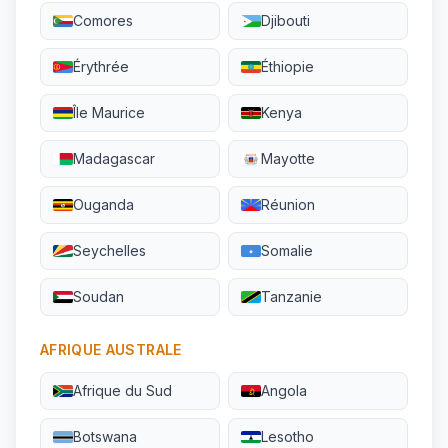
Comores
Djibouti
Érythrée
Éthiopie
Île Maurice
Kenya
Madagascar
Mayotte
Ouganda
Réunion
Seychelles
Somalie
Soudan
Tanzanie
AFRIQUE AUSTRALE
Afrique du Sud
Angola
Botswana
Lesotho