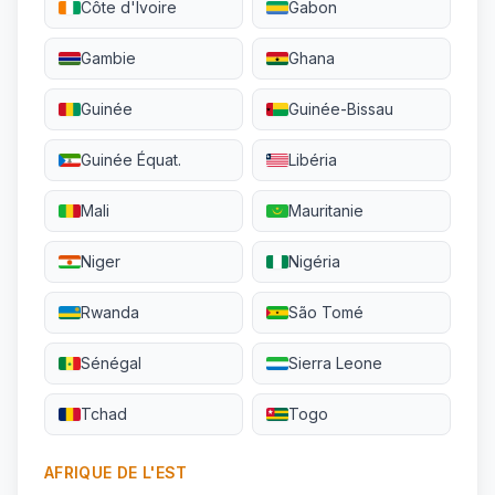
Côte d'Ivoire
Gabon
Gambie
Ghana
Guinée
Guinée-Bissau
Guinée Équat.
Libéria
Mali
Mauritanie
Niger
Nigéria
Rwanda
São Tomé
Sénégal
Sierra Leone
Tchad
Togo
AFRIQUE DE L'EST