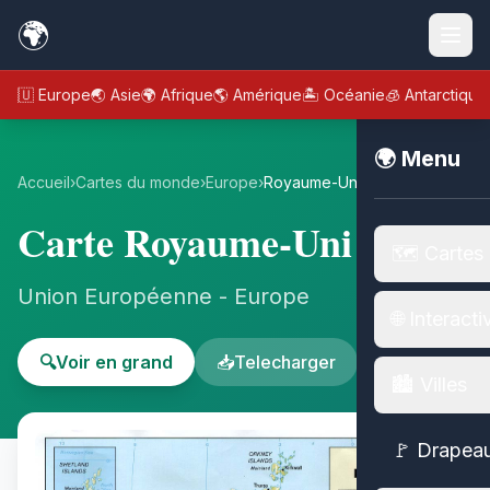
🌍
🇪🇺 Europe
🌏 Asie
🌍 Afrique
🌎 Amérique
🏝️ Océanie
🧊 Antarctique
🌍 Menu
Accueil
›
Cartes du monde
›
Europe
›
Royaume-Uni
Carte Royaume-Uni
🗺️ Cartes
Union Européenne - Europe
🌐 Interacti
🔍
Voir en grand
📥
Telecharger
🏙️ Villes
🚩 Drapea