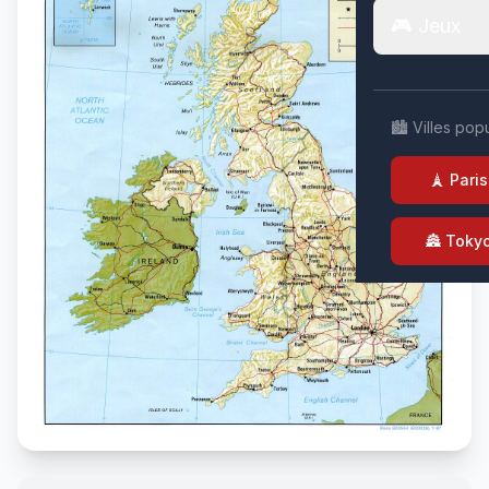
🎮 Jeux
🏙️ Villes pop
🗼 Paris
🏯 Toky