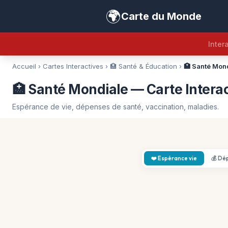
🌍
Carte du Monde
Intera
Accueil
›
Cartes Interactives
›
🏥 Santé & Éducation
›
🏥 Santé Mon
🏥 Santé Mondiale — Carte Intera
Espérance de vie, dépenses de santé, vaccination, maladies.
❤️ Espérance vie
💰 Dé