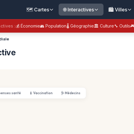
🗺️ Cartes
🌐 Interactives
🏙️ Villes
ctives :
💰 Économie
👥 Population
🌡️ Géographie
🏛️ Culture
🔧 Outils

diale
ctive
penses santé
💉 Vaccination
🩺 Médecins