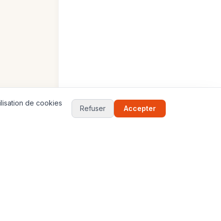
lisation de cookies
Refuser
Accepter
17
Jeux
VILLES
JEUX
Paris
Globe 3D