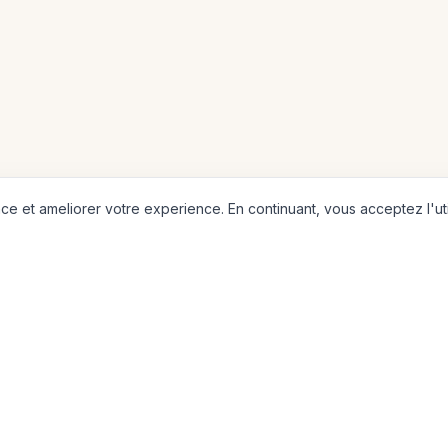
e et ameliorer votre experience. En continuant, vous acceptez l'uti
4000+
6
Villes
Continents
CARTES
CONTINENTS
Carte du Monde
Europe