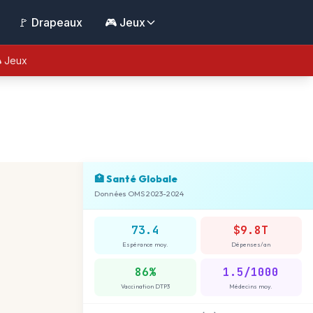
🚩 Drapeaux
🎮 Jeux
 Jeux
🏥 Santé Globale
Données OMS 2023-2024
73.4
$9.8T
Espérance moy.
Dépenses/an
86%
1.5/1000
Vaccination DTP3
Médecins moy.