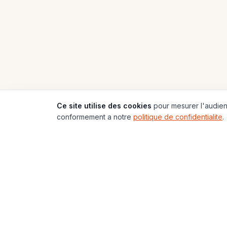
Ce site utilise des cookies
pour mesurer l'audienc
conformement a notre
politique de confidentialite
.
197
Pays
🌍
Carte du Monde