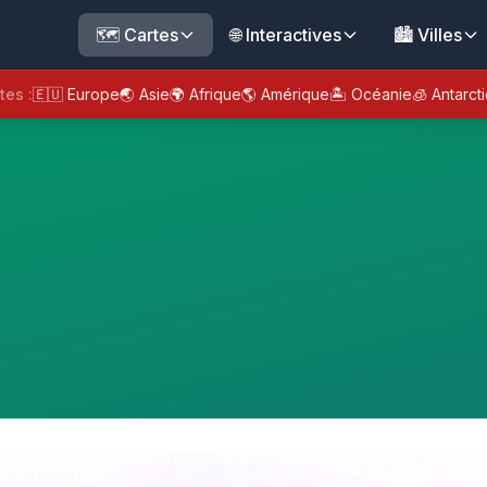
🗺️ Cartes
🌐 Interactives
🏙️ Villes
tes :
🇪🇺 Europe
🌏 Asie
🌍 Afrique
🌎 Amérique
🏝️ Océanie
🧊 Antarct