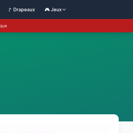
🚩 Drapeaux
🎮 Jeux
ique