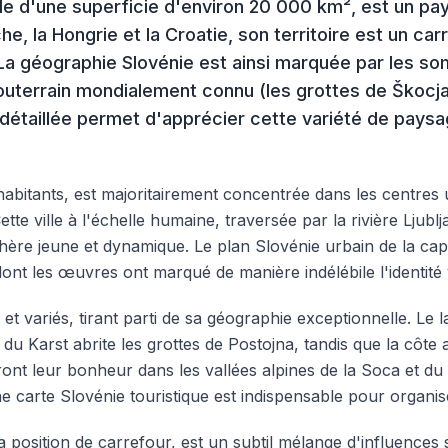
rale d'une superficie d'environ 20 000 km², est un p
riche, la Hongrie et la Croatie, son territoire est un c
. La géographie Slovénie est ainsi marquée par les 
souterrain mondialement connu (les grottes de Škocja
e détaillée permet d'apprécier cette variété de pay
habitants, est majoritairement concentrée dans les centres ur
ette ville à l'échelle humaine, traversée par la rivière Ljub
ère jeune et dynamique. Le plan Slovénie urbain de la capit
ont les œuvres ont marqué de manière indélébile l'identité vi
t variés, tirant parti de sa géographie exceptionnelle. Le l
 Karst abrite les grottes de Postojna, tandis que la côte ad
ont leur bonheur dans les vallées alpines de la Soca et du
e carte Slovénie touristique est indispensable pour organiser
a position de carrefour, est un subtil mélange d'influences 