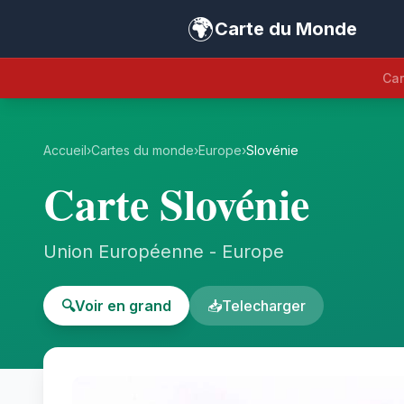
🌍
Carte du Monde
Car
Accueil
›
Cartes du monde
›
Europe
›
Slovénie
Carte Slovénie
Union Européenne - Europe
🔍
Voir en grand
📥
Telecharger