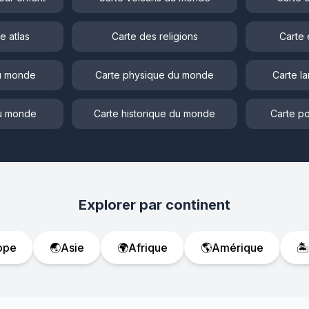
e atlas
Carte des religions
Carte 
du monde
Carte physique du monde
Carte l
du monde
Carte historique du monde
Carte po
Explorer par continent
ope
🌏
Asie
🌍
Afrique
🌎
Amérique
🏝️