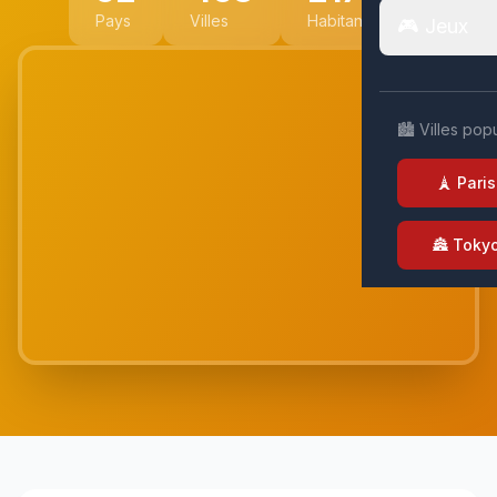
Pays
Villes
Habitants
🎮 Jeux
🏙️ Villes pop
🗼 Paris
🏯 Toky