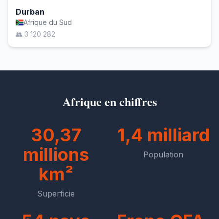
Durban
Afrique du Sud
👥 3 120 282
Afrique en chiffres
30,37
1,4 milliard
millions
Population
km²
Superficie