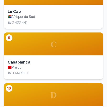
Le Cap
Afrique du Sud
👥 3 433 441
9
C
Casablanca
Maroc
👥 3 144 909
10
D