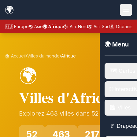
🌍
🇪🇺 Europe
🌏 Asie
🌍 Afrique
🗽 Am. Nord
🌎 Am. Sud
🏝️ Océanie
🌍 Menu
🏠 Accueil
›
Villes du monde
›
Afrique
🌍
🗺️ Cartes
🌐 Interacti
Villes d'Afrique
🏙️ Villes
Explorez 463 villes dans 52 pays
🚩 Drapea
52
463
217M