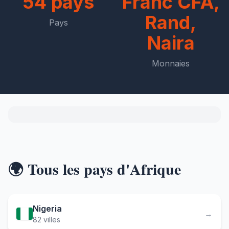
54 pays
Franc CFA,
Rand,
Pays
Naira
Monnaies
🌍 Tous les pays d'Afrique
Nigeria
→
82 villes