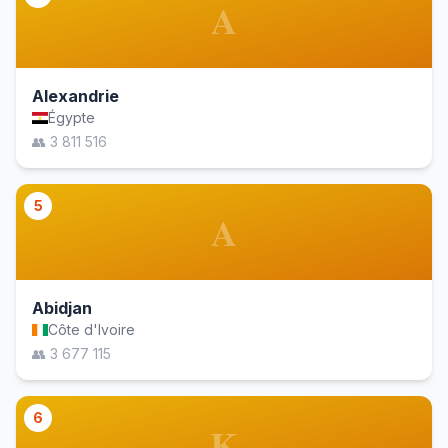
A
Alexandrie
Égypte
👥 3 811 516
5
A
Abidjan
Côte d'Ivoire
👥 3 677 115
6
K