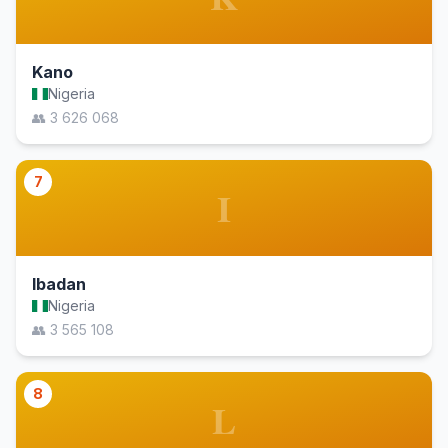
Kano
Nigeria
👥 3 626 068
7
I
Ibadan
Nigeria
👥 3 565 108
8
L