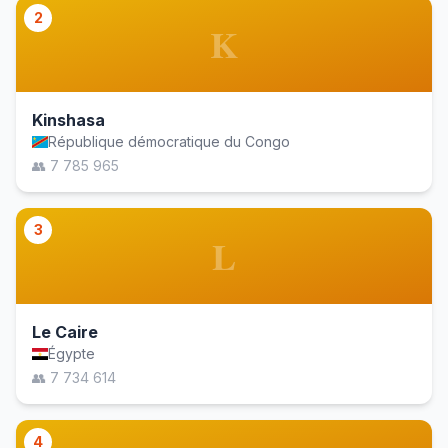
2
K
Kinshasa
République démocratique du Congo
👥 7 785 965
3
L
Le Caire
Égypte
👥 7 734 614
4