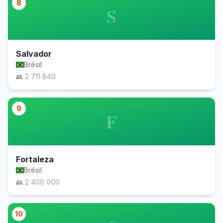
8
S
Salvador
Brésil
👥 2 711 840
9
F
Fortaleza
Brésil
👥 2 400 000
10