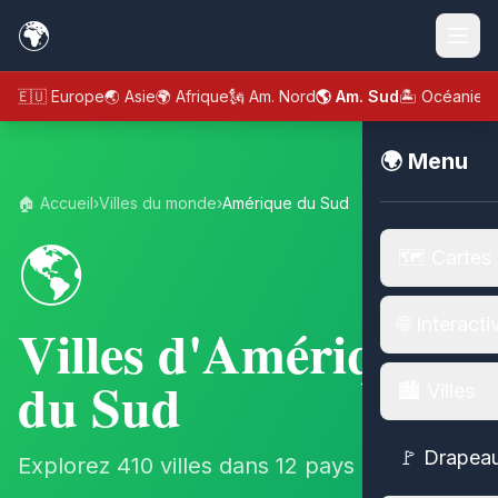
🌍
🇪🇺 Europe
🌏 Asie
🌍 Afrique
🗽 Am. Nord
🌎 Am. Sud
🏝️ Océanie
🌍 Menu
🏠 Accueil
›
Villes du monde
›
Amérique du Sud
🌎
🗺️ Cartes
🌐 Interacti
Villes d'Amérique
du Sud
🏙️ Villes
🚩 Drapea
Explorez 410 villes dans 12 pays