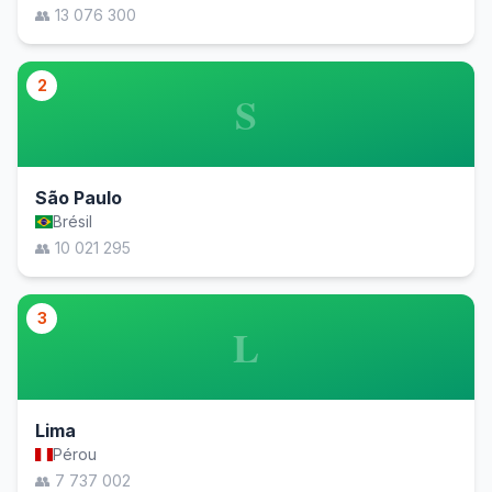
👥 13 076 300
2
S
São Paulo
Brésil
👥 10 021 295
3
L
Lima
Pérou
👥 7 737 002