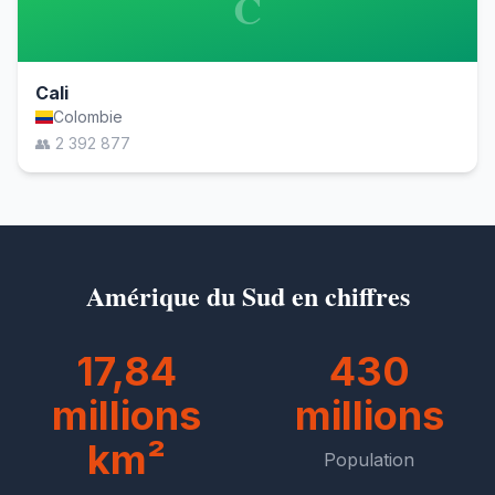
C
Cali
Colombie
👥 2 392 877
Amérique du Sud en chiffres
17,84
430
millions
millions
km²
Population