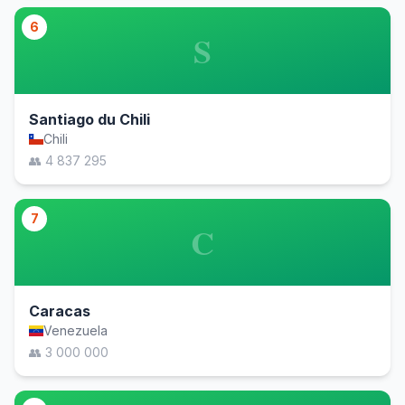
6
S
Santiago du Chili
Chili
👥 4 837 295
7
C
Caracas
Venezuela
👥 3 000 000