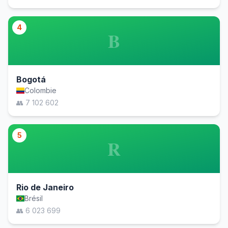
4
B
Bogotá
Colombie
👥 7 102 602
5
R
Rio de Janeiro
Brésil
👥 6 023 699