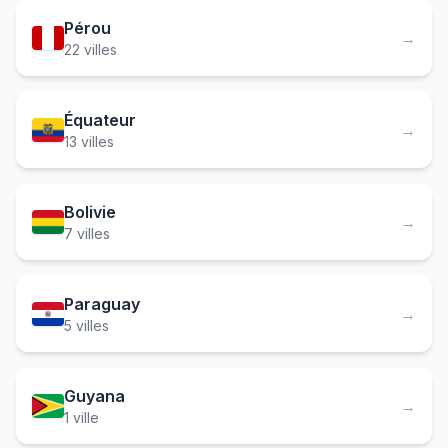
Pérou
→
22 villes
Équateur
→
13 villes
Bolivie
→
7 villes
Paraguay
→
5 villes
Guyana
→
1 ville