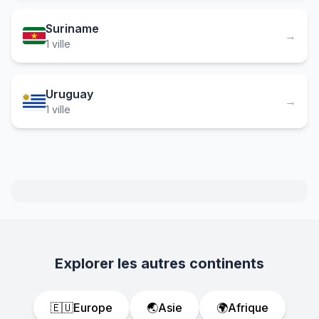
Suriname
→
1 ville
Uruguay
→
1 ville
Explorer les autres continents
🇪🇺
Europe
🌏
Asie
🌍
Afrique