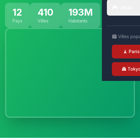
🎮 Jeux
12
410
193M
Pays
Villes
Habitants
🏙️ Villes pop
🗼 Paris
🏯 Toky