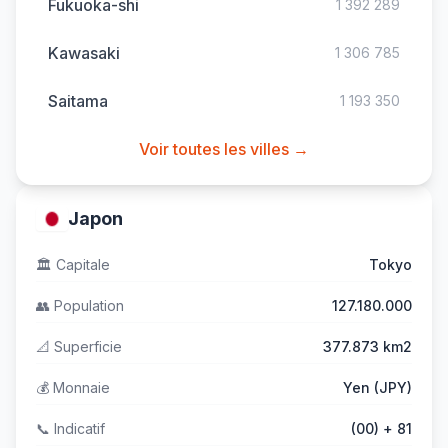
Fukuoka-shi
1 392 289
Kawasaki
1 306 785
Saitama
1 193 350
Voir toutes les villes →
Japon
🏛️
Capitale
Tokyo
👥
Population
127.180.000
📐
Superficie
377.873 km2
💰
Monnaie
Yen (JPY)
📞
Indicatif
(00) + 81