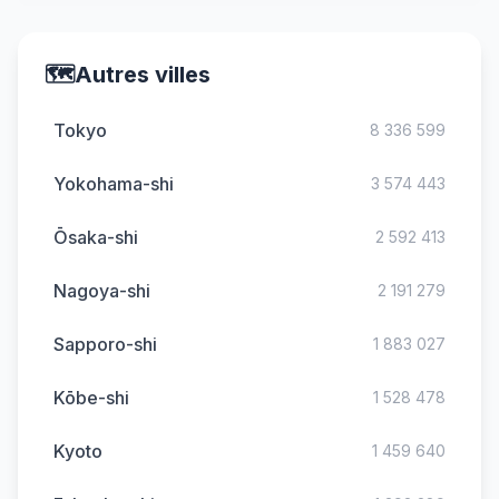
🗺️
Autres villes
Tokyo
8 336 599
Yokohama-shi
3 574 443
Ōsaka-shi
2 592 413
Nagoya-shi
2 191 279
Sapporo-shi
1 883 027
Kōbe-shi
1 528 478
Kyoto
1 459 640