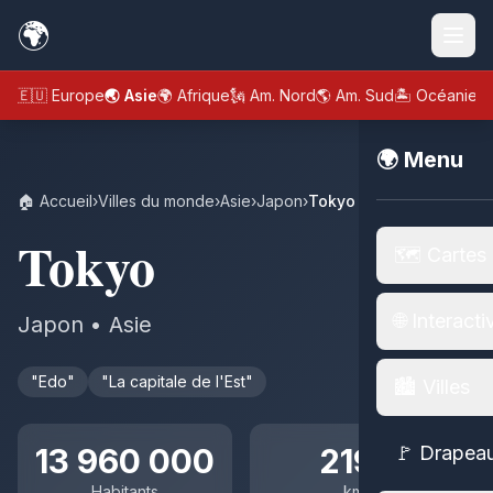
🌍
🇪🇺 Europe
🌏 Asie
🌍 Afrique
🗽 Am. Nord
🌎 Am. Sud
🏝️ Océanie
🌍 Menu
🏠 Accueil
›
Villes du monde
›
Asie
›
Japon
›
Tokyo
Tokyo
🗺️ Cartes
🌐 Interacti
Japon • Asie
"Edo"
"La capitale de l'Est"
🏙️ Villes
13 960 000
2194
🚩 Drapea
Habitants
km²