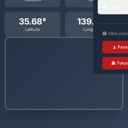
🎮 Jeux
35.68°
139.65°
Latitude
Longitude
🏙️ Villes pop
🗼 Paris
🏯 Toky