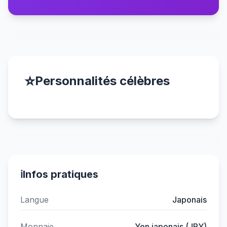
⭐
Personnalités célèbres
ℹ️
Infos pratiques
Langue
Japonais
Monnaie
Yen japonais (JPY)