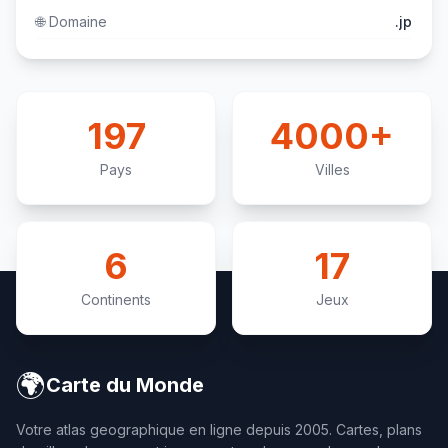
🌐
Domaine
.jp
197
4000+
Pays
Villes
6
17
Continents
Jeux
🌍
Carte du Monde
Votre atlas geographique en ligne depuis 2005. Cartes, plans