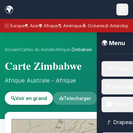
🌍
🇪🇺 Europe
🌏 Asie
🌍 Afrique
🌎 Amérique
🏝️ Océanie
🧊 Antarctique
🌍 Menu
Accueil
›
Cartes du monde
›
Afrique
›
Zimbabwe
Carte Zimbabwe
🗺️ Cartes
Afrique Australe - Afrique
🌐 Interacti
🔍
Voir en grand
📥
Telecharger
🏙️ Villes
🚩 Drapea