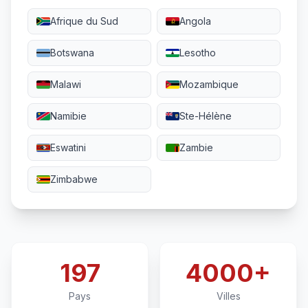
Afrique du Sud
Angola
Botswana
Lesotho
Malawi
Mozambique
Namibie
Ste-Hélène
Eswatini
Zambie
Zimbabwe
197
4000+
Pays
Villes