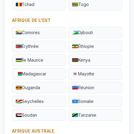
Tchad
Togo
AFRIQUE DE L'EST
Comores
Djibouti
Érythrée
Éthiopie
Île Maurice
Kenya
Madagascar
Mayotte
Ouganda
Réunion
Seychelles
Somalie
Soudan
Tanzanie
AFRIQUE AUSTRALE