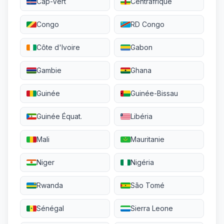
Cap-Vert
Centrafrique
Congo
RD Congo
Côte d'Ivoire
Gabon
Gambie
Ghana
Guinée
Guinée-Bissau
Guinée Équat.
Libéria
Mali
Mauritanie
Niger
Nigéria
Rwanda
São Tomé
Sénégal
Sierra Leone