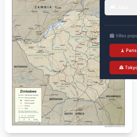
🎮 Jeux
🏙️ Villes pop
🗼 Paris
🏯 Toky