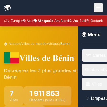
🌍
🇪🇺 Europe
🌏 Asie
🌍 Afrique
🗽 Am. Nord
🌎 Am. Sud
🏝️ Océanie
🌍 Menu
🏠 Accueil
›
Villes du monde
›
Afrique
›
Bénin
Villes de Bénin
🗺️ Cartes
🌐 Interacti
Découvrez les 7 plus grandes villes de
Bénin
🏙️ Villes
7
1 911 863
🚩 Drapea
Villes
Habitants (villes 100k+)