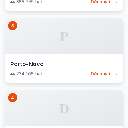
👥 385 755 hab.
Découvrir →
3
P
Porto-Novo
👥 234 168 hab.
Découvrir →
4
D