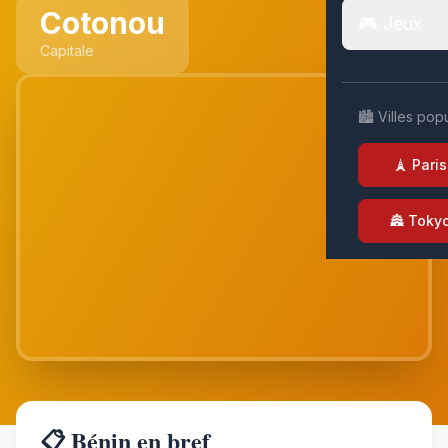
Cotonou
🎮 Jeux
Capitale
🏙️ Villes pop
🗼 Paris
🏯 Toky
📋 Bénin en bref