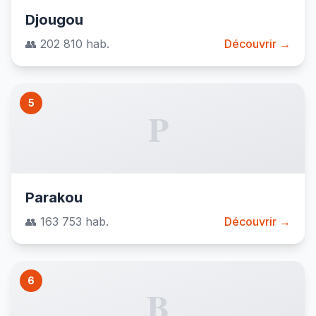
Djougou
👥 202 810 hab.
Découvrir →
5
P
Parakou
👥 163 753 hab.
Découvrir →
6
B