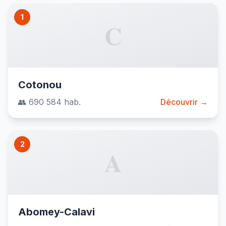
1
C
Cotonou
👥 690 584 hab.
Découvrir →
2
A
Abomey-Calavi