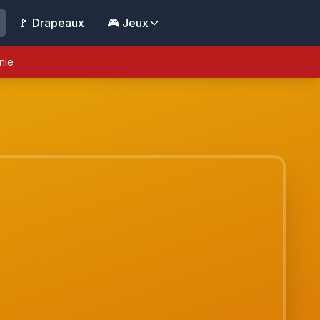
🚩 Drapeaux
🎮 Jeux
nie