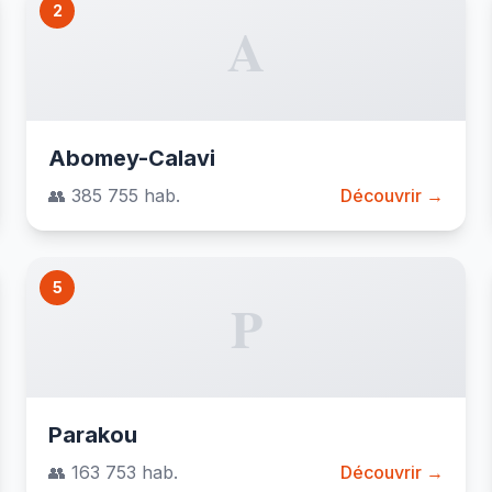
2
A
Abomey-Calavi
👥 385 755 hab.
Découvrir →
5
P
Parakou
👥 163 753 hab.
Découvrir →