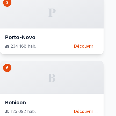
3
P
Porto-Novo
👥 234 168 hab.
Découvrir →
6
B
Bohicon
👥 125 092 hab.
Découvrir →