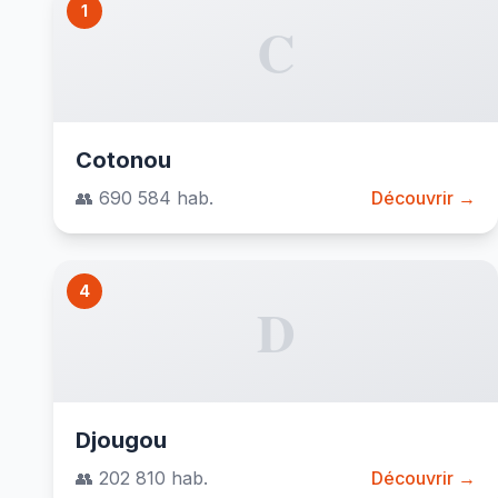
1
C
Cotonou
👥 690 584 hab.
Découvrir →
4
D
Djougou
👥 202 810 hab.
Découvrir →