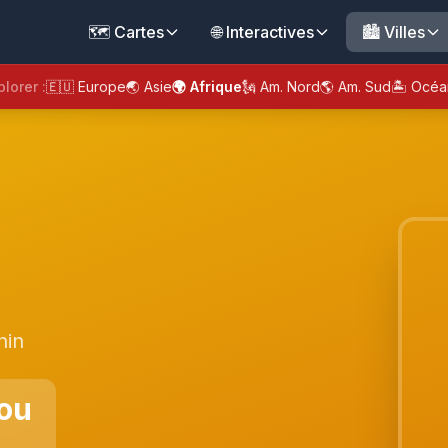
🗺️ Cartes
🌐 Interactives
🏙️ Villes
plorer :
🇪🇺 Europe
🌏 Asie
🌍 Afrique
🗽 Am. Nord
🌎 Am. Sud
🏝️ Océa
nin
ou