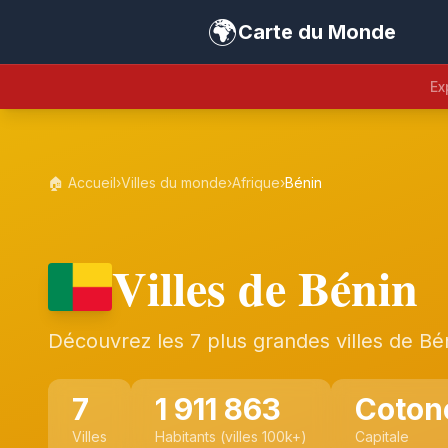
🌍
Carte du Monde
Ex
🏠 Accueil
›
Villes du monde
›
Afrique
›
Bénin
Villes de Bénin
Découvrez les 7 plus grandes villes de Bé
7
1 911 863
Coton
Villes
Habitants (villes 100k+)
Capitale