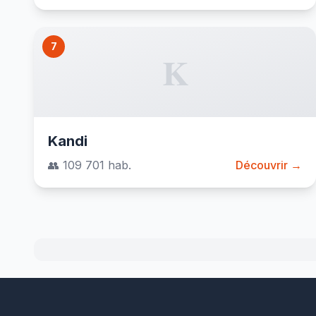
7
K
Kandi
👥 109 701 hab.
Découvrir →