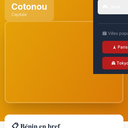
Cotonou
🎮 Jeux
Capitale
🏙️ Villes pop
🗼 Paris
🏯 Toky
📋 Bénin en bref