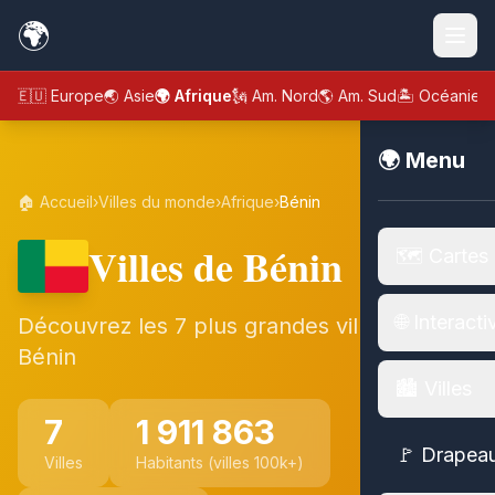
🌍
🇪🇺 Europe
🌏 Asie
🌍 Afrique
🗽 Am. Nord
🌎 Am. Sud
🏝️ Océanie
🌍 Menu
🏠 Accueil
›
Villes du monde
›
Afrique
›
Bénin
Villes de Bénin
🗺️ Cartes
🌐 Interacti
Découvrez les 7 plus grandes villes de
Bénin
🏙️ Villes
7
1 911 863
🚩 Drapea
Villes
Habitants (villes 100k+)