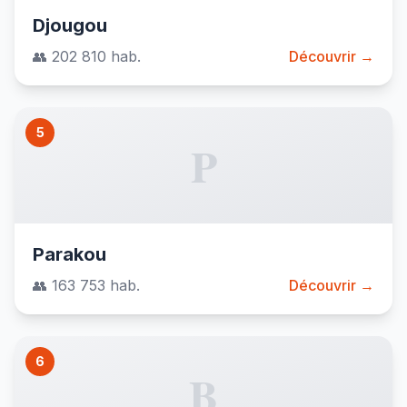
Djougou
👥 202 810 hab.
Découvrir →
5
P
Parakou
👥 163 753 hab.
Découvrir →
6
B