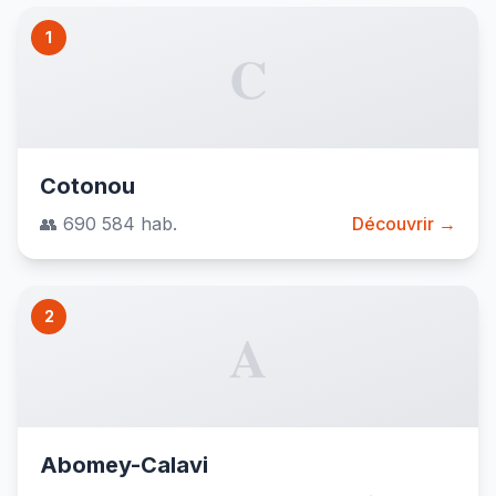
1
C
Cotonou
👥 690 584 hab.
Découvrir →
2
A
Abomey-Calavi