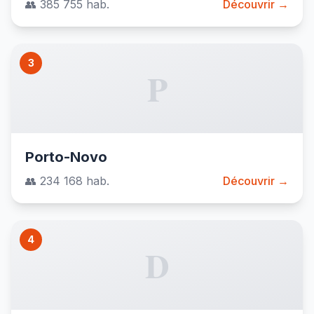
👥 385 755 hab.
Découvrir →
3
P
Porto-Novo
👥 234 168 hab.
Découvrir →
4
D