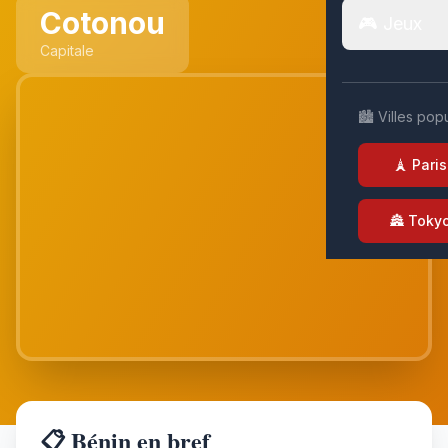
Cotonou
🎮 Jeux
Capitale
🏙️ Villes pop
🗼 Paris
🏯 Toky
📋 Bénin en bref