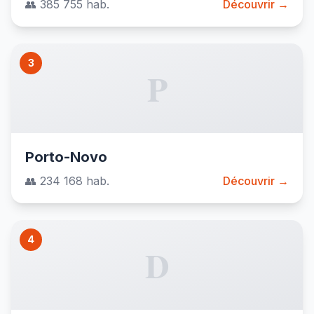
👥 385 755 hab.
Découvrir →
3
P
Porto-Novo
👥 234 168 hab.
Découvrir →
4
D