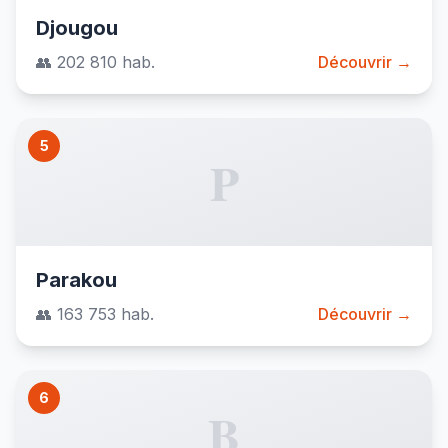
Djougou
👥 202 810 hab.
Découvrir →
5
P
Parakou
👥 163 753 hab.
Découvrir →
6
B