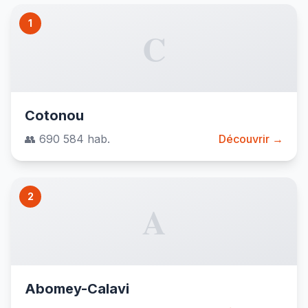
1
C
Cotonou
👥 690 584 hab.
Découvrir →
2
A
Abomey-Calavi