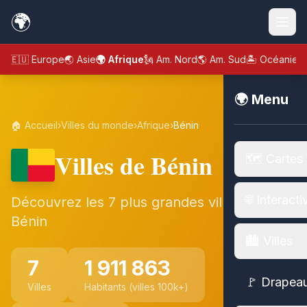
🌍
🇪🇺 Europe
🌏 Asie
🌍 Afrique
🗽 Am. Nord
🌎 Am. Sud
🏝️ Océanie
🌍 Menu
🏠 Accueil
›
Villes du monde
›
Afrique
›
Bénin
Villes de Bénin
🗺️ Cartes
🌐 Interacti
Découvrez les 7 plus grandes villes de
Bénin
🏙️ Villes
7
1 911 863
🚩 Drapea
Villes
Habitants (villes 100k+)