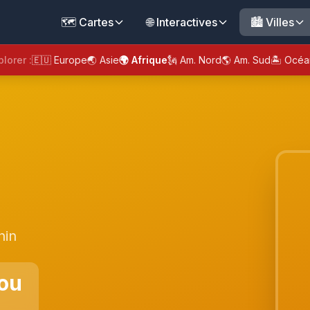
🗺️ Cartes
🌐 Interactives
🏙️ Villes
plorer :
🇪🇺 Europe
🌏 Asie
🌍 Afrique
🗽 Am. Nord
🌎 Am. Sud
🏝️ Océa
nin
ou