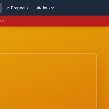
🚩 Drapeaux
🎮 Jeux
nie