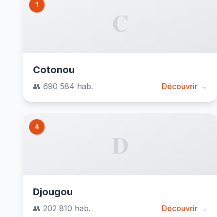
1
C
Cotonou
👥 690 584 hab.
Découvrir →
4
D
Djougou
👥 202 810 hab.
Découvrir →