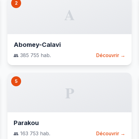
2
A
Abomey-Calavi
👥 385 755 hab.
Découvrir →
5
P
Parakou
👥 163 753 hab.
Découvrir →