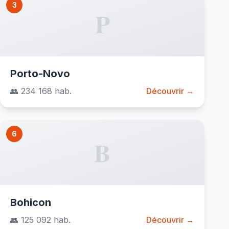
3
P
Porto-Novo
👥 234 168 hab.
Découvrir →
6
B
Bohicon
👥 125 092 hab.
Découvrir →