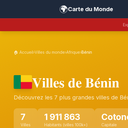
🌍
Carte du Monde
Ex
🏠 Accueil
›
Villes du monde
›
Afrique
›
Bénin
Villes de Bénin
Découvrez les 7 plus grandes villes de Bé
7
1 911 863
Coton
Villes
Habitants (villes 100k+)
Capitale