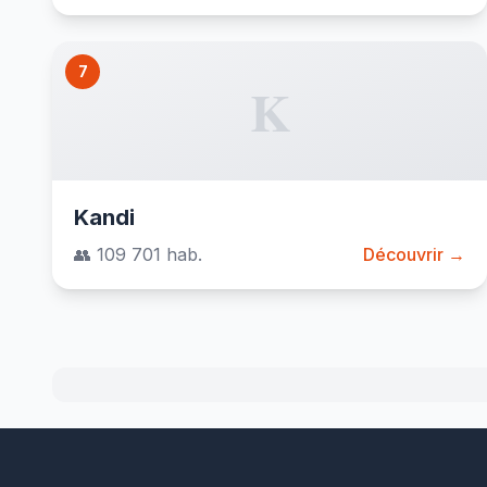
7
K
Kandi
👥 109 701 hab.
Découvrir →