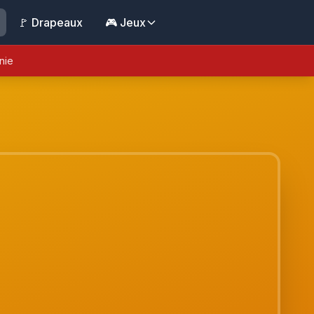
🚩 Drapeaux
🎮 Jeux
nie