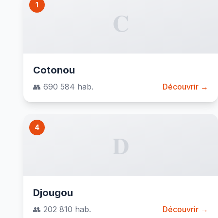
1
C
Cotonou
👥 690 584 hab.
Découvrir →
4
D
Djougou
👥 202 810 hab.
Découvrir →