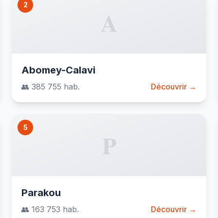
2
A
Abomey-Calavi
👥 385 755 hab.
Découvrir →
5
P
Parakou
👥 163 753 hab.
Découvrir →