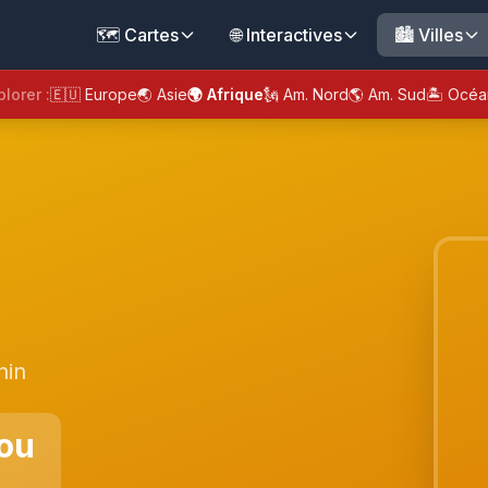
🗺️ Cartes
🌐 Interactives
🏙️ Villes
plorer :
🇪🇺 Europe
🌏 Asie
🌍 Afrique
🗽 Am. Nord
🌎 Am. Sud
🏝️ Océa
nin
ou