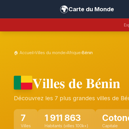
🌍
Carte du Monde
Ex
🏠 Accueil
›
Villes du monde
›
Afrique
›
Bénin
Villes de Bénin
Découvrez les 7 plus grandes villes de Bé
7
1 911 863
Coton
Villes
Habitants (villes 100k+)
Capitale