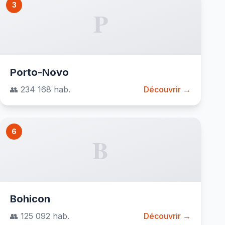
3
P
Porto-Novo
👥 234 168 hab.
Découvrir →
6
B
Bohicon
👥 125 092 hab.
Découvrir →