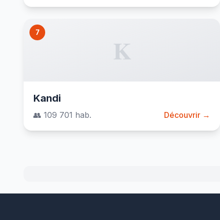
7
K
Kandi
👥 109 701 hab.
Découvrir →