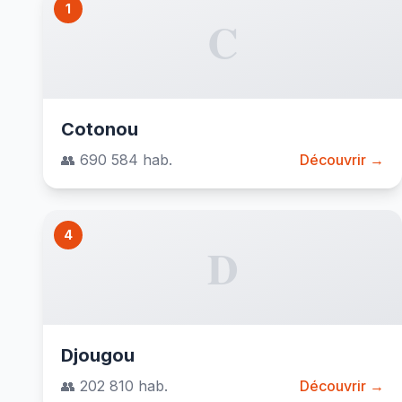
1
C
Cotonou
👥 690 584 hab.
Découvrir →
4
D
Djougou
👥 202 810 hab.
Découvrir →