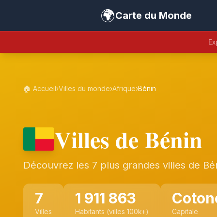
🌍
Carte du Monde
Ex
🏠 Accueil
›
Villes du monde
›
Afrique
›
Bénin
Villes de Bénin
Découvrez les 7 plus grandes villes de Bé
7
1 911 863
Coton
Villes
Habitants (villes 100k+)
Capitale