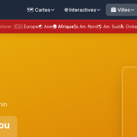
🗺️ Cartes
🌐 Interactives
🏙️ Villes
plorer :
🇪🇺 Europe
🌏 Asie
🌍 Afrique
🗽 Am. Nord
🌎 Am. Sud
🏝️ Océa
nin
ou