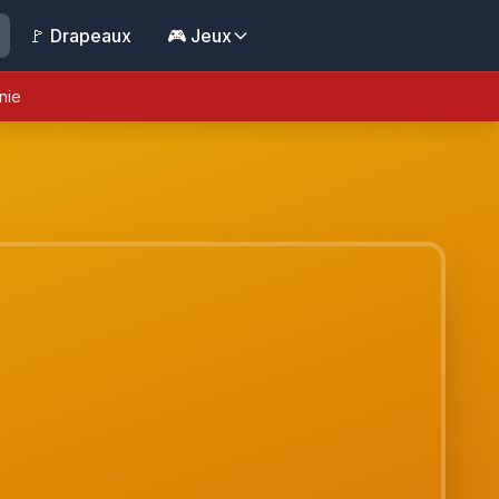
🚩 Drapeaux
🎮 Jeux
nie