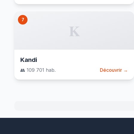
7
K
Kandi
👥 109 701 hab.
Découvrir →