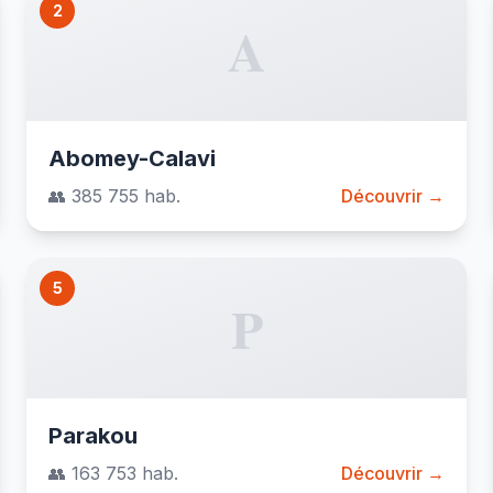
2
A
Abomey-Calavi
👥 385 755 hab.
Découvrir →
5
P
Parakou
👥 163 753 hab.
Découvrir →