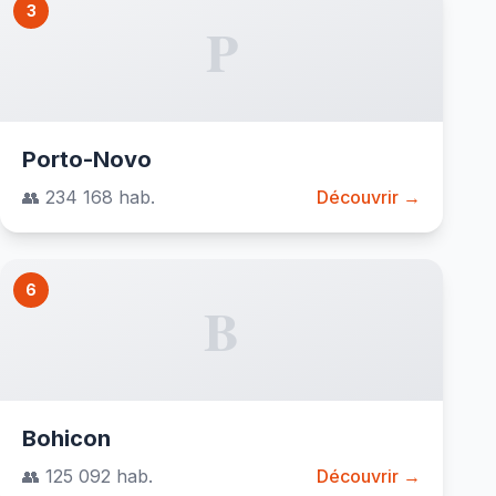
3
P
Porto-Novo
👥 234 168 hab.
Découvrir →
6
B
Bohicon
👥 125 092 hab.
Découvrir →