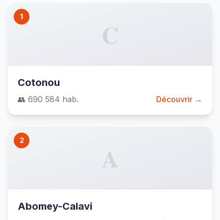
1
C
Cotonou
👥 690 584 hab.
Découvrir →
2
A
Abomey-Calavi