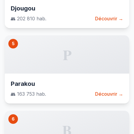
Djougou
👥 202 810 hab.
Découvrir →
5
P
Parakou
👥 163 753 hab.
Découvrir →
6
B