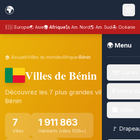
🌍
🇪🇺 Europe
🌏 Asie
🌍 Afrique
🗽 Am. Nord
🌎 Am. Sud
🏝️ Océanie
🌍 Menu
🏠 Accueil
›
Villes du monde
›
Afrique
›
Bénin
Villes de Bénin
🗺️ Cartes
🌐 Interacti
Découvrez les 7 plus grandes villes de
Bénin
🏙️ Villes
7
1 911 863
🚩 Drapea
Villes
Habitants (villes 100k+)