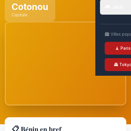
Cotonou
🎮 Jeux
Capitale
🏙️ Villes pop
🗼 Paris
🏯 Toky
📋 Bénin en bref