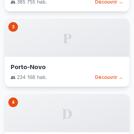
👥 385 755 hab.
Découvrir →
3
P
Porto-Novo
👥 234 168 hab.
Découvrir →
4
D