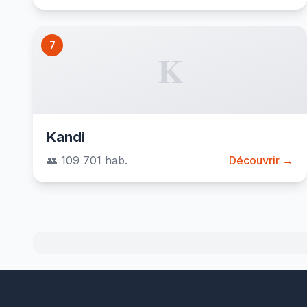
7
K
Kandi
👥 109 701 hab.
Découvrir →