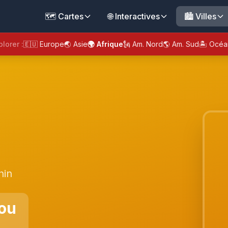
🗺️ Cartes
🌐 Interactives
🏙️ Villes
plorer :
🇪🇺 Europe
🌏 Asie
🌍 Afrique
🗽 Am. Nord
🌎 Am. Sud
🏝️ Océa
nin
ou