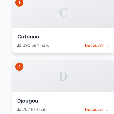
1
C
Cotonou
👥 690 584 hab.
Découvrir →
4
D
Djougou
👥 202 810 hab.
Découvrir →