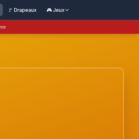
🚩 Drapeaux
🎮 Jeux
nie