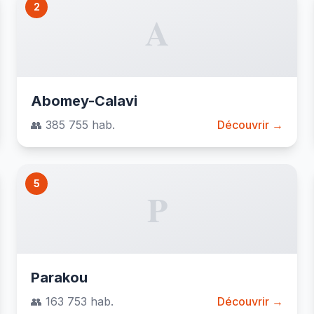
2
A
Abomey-Calavi
👥 385 755 hab.
Découvrir →
5
P
Parakou
👥 163 753 hab.
Découvrir →