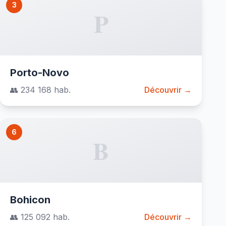
3
P
Porto-Novo
👥 234 168 hab.
Découvrir →
6
B
Bohicon
👥 125 092 hab.
Découvrir →