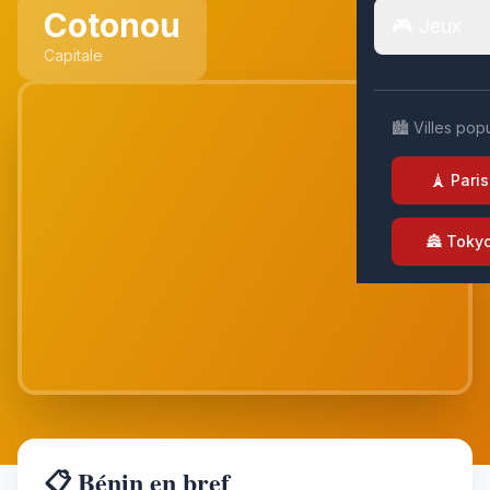
Cotonou
🎮 Jeux
Capitale
🏙️ Villes pop
🗼 Paris
🏯 Toky
📋 Bénin en bref