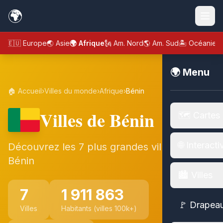
🌍
🇪🇺 Europe
🌏 Asie
🌍 Afrique
🗽 Am. Nord
🌎 Am. Sud
🏝️ Océanie
🌍 Menu
🏠 Accueil
›
Villes du monde
›
Afrique
›
Bénin
Villes de Bénin
🗺️ Cartes
🌐 Interacti
Découvrez les 7 plus grandes villes de
Bénin
🏙️ Villes
7
1 911 863
🚩 Drapea
Villes
Habitants (villes 100k+)