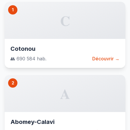
1
C
Cotonou
👥 690 584 hab.
Découvrir →
2
A
Abomey-Calavi