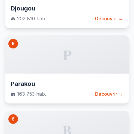
Djougou
👥 202 810 hab.
Découvrir →
5
P
Parakou
👥 163 753 hab.
Découvrir →
6
B