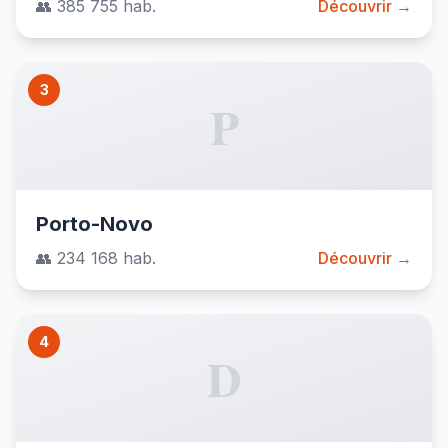
👥 385 755 hab.
Découvrir →
3
P
Porto-Novo
👥 234 168 hab.
Découvrir →
4
D